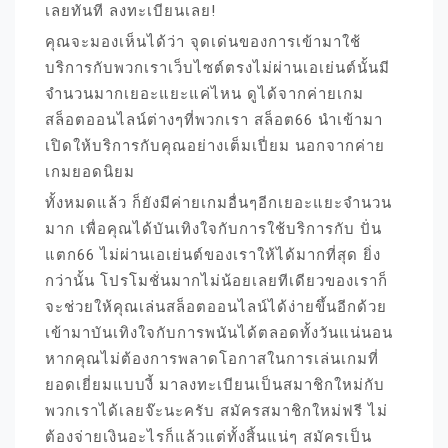
เลยทันที ลงทะเบียนเลย!
คุณจะมองเห็นได้ว่า จุดเด่นของการเข้ามาใช้
บริการกับพวกเราเว็บไซต์ตรงไม่ผ่านเอเย่นต์นั้นมี
จำนวนมากเยอะแยะแค่ไหน ดูได้จากค่ายเกม
สล็อตออนไลน์ต่างๆที่พวกเรา สล็อต66 นำเข้ามา
เปิดให้บริการกับคุณอย่างเต็มเปี่ยม นอกจากค่าย
เกมยอดนิยม
ทั้งหมดแล้ว ก็ยังมีค่ายเกมอื่นๆอีกเยอะแยะจำนวน
มาก เพื่อคุณได้บันเทิงใจกับการใช้บริการกับ ปั่น
แตก66 ไม่ผ่านเอเย่นต์ของเราให้ได้มากที่สุด ยิ่ง
กว่านั้น โปรโมชั่นมากไม่น้อยเลยทีเดียวของเราก็
จะช่วยให้คุณเล่นสล็อตออนไลน์ได้ง่ายขึ้นอีกด้วย
เข้ามาบันเทิงใจกับการพนันได้ตลอดทั้งวันแน่นอน
หากคุณไม่ต้องการพลาดโอกาสในการเล่นเกมที่
ยอดเยี่ยมแบบงี้ มาลงทะเบียนเป็นสมาชิกใหม่กับ
พวกเราได้เลยจ๊ะนะครับ สมัครสมาชิกใหม่ฟรี ไม่
ต้องจ่ายเงินอะไรก็แล้วแต่ทั้งสิ้นแน่ๆ สมัครเป็น