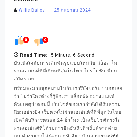
Willie Bailey
25 กันยายน 2024
0
0
Read Time:
5 Minute, 6 Second
บันเทิงใจกับการเดิมพันรูปแบบใหม่กับ สล็อต ไม่
ผ่านเอเย่นต์ที่ดีเยี่ยมที่สุดในไทย โปรโมชั่นเพียบ
สมัครเลย!
พร้อมจะมาสนุกสนานไปกับเรารึยังขอรับ? บอกเลย
ว่า ไม่ว่าใครต่างก็รู้จักเรา สล็อต66 อย่างแน่แท้
ด้วยเหตุว่าตอนนี้ เว็บไซต์ของเรากำลังได้รับความ
นิยมอย่างยิ่ง เว็บตรงไม่ผ่านเอเย่นต์ที่ดีที่สุดในไทย
เปิดให้บริการตลอด 24 ชั่วโมง เป็นเว็บไซต์ตรงไม่
ผ่านเอเย่นต์ที่ได้รับการยืนยันลิขสิทธิ์แท้จากค่าย
เกมต่างๆมากไม่น้อยเลยทีเดียว มีเกม puntaek66