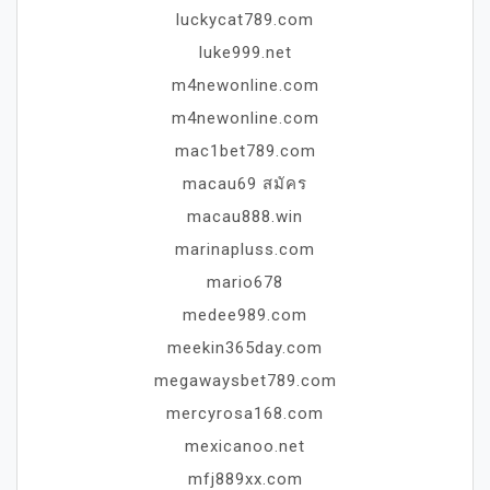
luckycat789.com
luke999.net
m4newonline.com
m4newonline.com
mac1bet789.com
macau69 สมัคร
macau888.win
marinapluss.com
mario678
medee989.com
meekin365day.com
megawaysbet789.com
mercyrosa168.com
mexicanoo.net
mfj889xx.com