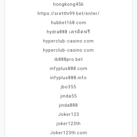
hongkong456
https://sretthi99.bet/enter/
hubbet168.com
hydra888 เครดิตฟรี
hyperclub-casino.com
hyperclub-casino.com
ib888pro.bet
infyplus888.com
infyplus888.info
jbo355
jinda55
jinda888
Joker123
joker123th
Joker123th.com