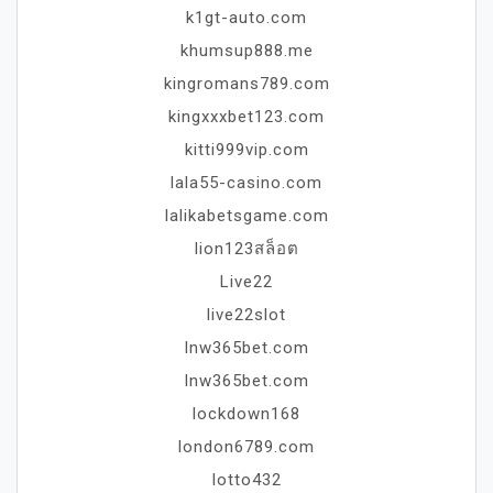
k1gt-auto.com
khumsup888.me
kingromans789.com
kingxxxbet123.com
kitti999vip.com
lala55-casino.com
lalikabetsgame.com
lion123สล็อต
Live22
live22slot
lnw365bet.com
lnw365bet.com
lockdown168
london6789.com
lotto432