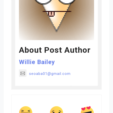
About Post Author
Willie Bailey
seoaba01@gmail.com