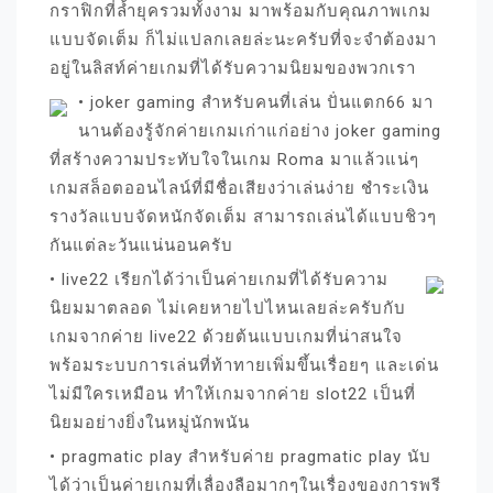
กราฟิกที่ล้ำยุครวมทั้งงาม มาพร้อมกับคุณภาพเกม
แบบจัดเต็ม ก็ไม่แปลกเลยล่ะนะครับที่จะจำต้องมา
อยู่ในลิสท์ค่ายเกมที่ได้รับความนิยมของพวกเรา
• joker gaming สำหรับคนที่เล่น ปั่นแตก66 มา
นานต้องรู้จักค่ายเกมเก่าแก่อย่าง joker gaming
ที่สร้างความประทับใจในเกม Roma มาแล้วแน่ๆ
เกมสล็อตออนไลน์ที่มีชื่อเสียงว่าเล่นง่าย ชำระเงิน
รางวัลแบบจัดหนักจัดเต็ม สามารถเล่นได้แบบชิวๆ
กันแต่ละวันแน่นอนครับ
• live22 เรียกได้ว่าเป็นค่ายเกมที่ได้รับความ
นิยมมาตลอด ไม่เคยหายไปไหนเลยล่ะครับกับ
เกมจากค่าย live22 ด้วยต้นแบบเกมที่น่าสนใจ
พร้อมระบบการเล่นที่ท้าทายเพิ่มขึ้นเรื่อยๆ และเด่น
ไม่มีใครเหมือน ทำให้เกมจากค่าย slot22 เป็นที่
นิยมอย่างยิ่งในหมู่นักพนัน
• pragmatic play สำหรับค่าย pragmatic play นับ
ได้ว่าเป็นค่ายเกมที่เลื่องลือมากๆในเรื่องของการพรี