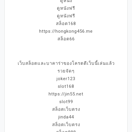
ดูหนัง
ดูหนังฟรี
ดูหนังฟรี
สล็อต168
https://hongkong456.me
สล็อต66
เว็บสล็อตและบาคาร่าของโครตดีเว็บนี้เล่นแล้ว
รวยจัดๆ
joker123
slot168
https://jin55.net
slot99
สล็อตเว็บตรง
jinda44
สล็อตเว็บตรง