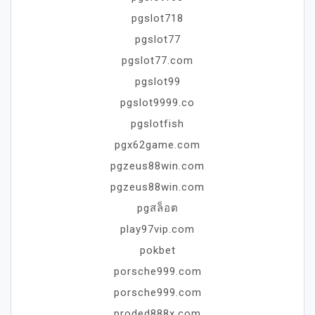
pgslot718
pgslot77
pgslot77.com
pgslot99
pgslot9999.co
pgslotfish
pgx62game.com
pgzeus88win.com
pgzeus88win.com
pgสล็อต
play97vip.com
pokbet
porsche999.com
porsche999.com
proded888x.com