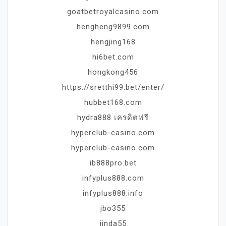
goatbetroyalcasino.com
hengheng9899.com
hengjing168
hi6bet.com
hongkong456
https://sretthi99.bet/enter/
hubbet168.com
hydra888 เครดิตฟรี
hyperclub-casino.com
hyperclub-casino.com
ib888pro.bet
infyplus888.com
infyplus888.info
jbo355
jinda55