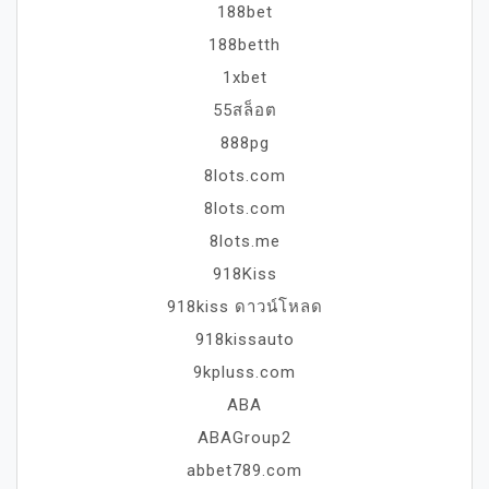
188bet
188betth
1xbet
55สล็อต
888pg
8lots.com
8lots.com
8lots.me
918Kiss
918kiss ดาวน์โหลด
918kissauto
9kpluss.com
ABA
ABAGroup2
abbet789.com