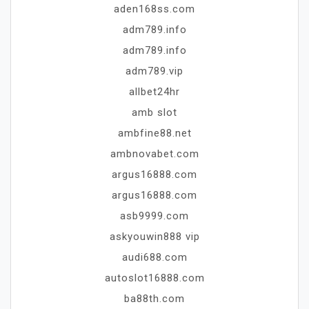
aden168ss.com
adm789.info
adm789.info
adm789.vip
allbet24hr
amb slot
ambfine88.net
ambnovabet.com
argus16888.com
argus16888.com
asb9999.com
askyouwin888 vip
audi688.com
autoslot16888.com
ba88th.com