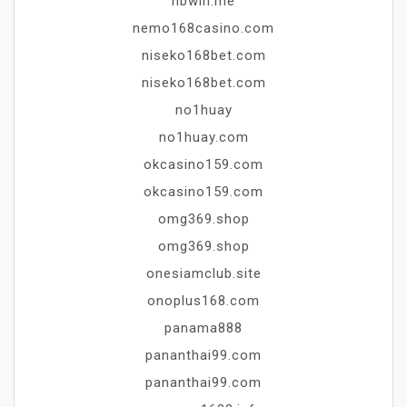
nbwin.me
nemo168casino.com
niseko168bet.com
niseko168bet.com
no1huay
no1huay.com
okcasino159.com
okcasino159.com
omg369.shop
omg369.shop
onesiamclub.site
onoplus168.com
panama888
pananthai99.com
pananthai99.com