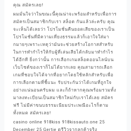
คุณ สมัครเลย!
ผมมั่นใจว่าในขณะนี้คุณน่าจะพร้อมสำหรับเพื่อการ
สมัครเป็นสมาชิกกับเรา สล็อต กันแล้วล่ะครับ คุณ
จะเห็นได้เลยว่า โปรโมชั่นคืนยอดเสียของเราเป็น
โปรโมชั่นที่มีความเที่ยงธรรมแล้วก็เอาใจใส่มา
กมายๆเพราะเหตุว่ามันจะช่วยสร้างโอกาสสำหรับ
ในการทำกำไรให้กับผู้ที่เล่นเสียได้กลับมาทำกำไร
ได้อีกที ยิ่งกว่านั้น การเลือกเกมสล็อตออนไลน์บน
เว็บไซต์ของเราก็ไม่ได้ยากเลย คุณสามารถเลือก
เกมที่ชอบใจได้จากที่อยากโดยใช้หลักสำหรับเพื่อ
การเลือกตามที่ชี้แนะ รับประกันว่าได้เกมที่ถูกใจ
อย่างแน่นอนครับผม และก็ถ้าหากคุณพร้อมรวมทั้ง
มาลงทะเบียนเป็นสมาชิกใหม่กับเราได้เลย สมัคร
ฟรี ไม่มีค่าขนบธรรมเนียมประเพณีอะไรก็ตาม
ทั้งหมด สมัครเลย!
casino online 918kiss 918kissauto.one 25
December 25 Gertie ดูรีวิวจากลูกค้าจริง