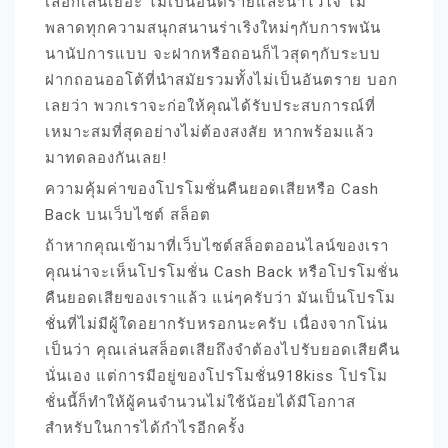
เลือกเล่นเยอะ ไม่เป็นอันตรายและน่าไว้ใจ ไม่
พลาดทุกความสนุกสนานร่าเริงใหม่ๆกับการพนัน
นานัปการแบบ จะฝากหรือถอนก็ไวสุดๆกับระบบ
ฝากถอนออโต้ที่นำสมัยรวมทั้งไม่เป็นอันตราย บอก
เลยว่า พวกเราจะก่อให้คุณได้รับประสบการณ์ที่
เหมาะสมที่สุดอย่างไม่ต้องสงสัย หากพร้อมแล้ว
มาทดลองกันเลย!
ความคุ้มค่าของโปรโมชั่นคืนยอดเสียหรือ Cash
Back บนเว็บไซต์ สล็อต
ถ้าหากคุณเข้ามาที่เว็บไซต์สล็อตออนไลน์ของเรา
คุณน่าจะเห็นโปรโมชั่น Cash Back หรือโปรโมชั่น
คืนยอดเสียของเราแล้ว แน่ๆครับว่า มันเป็นโปรโม
ชั่นที่ไม่มีผู้ใดอยากรับหรอกนะครับ เนื่องจากโน่น
เป็นว่า คุณเล่นสล็อตเสียถึงจำต้องไปรับยอดเสียคืน
นั่นเอง แต่การมีอยู่ของโปรโมชั่น918kiss โปรโม
ชั่นนี้ก็ทำให้ผู้คนจำนวนไม่ใช้น้อยได้มีโอกาส
สำหรับในการได้กำไรอีกครั้ง