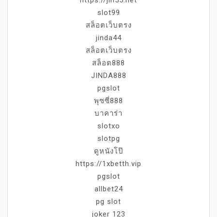
https://jin55.net
slot99
สล็อตเว็บตรง
jinda44
สล็อตเว็บตรง
สล็อต888
JINDA888
pgslot
พุซซี่888
บาคาร่า
slotxo
slotpg
ดูหนังโป๊
https://1xbetth.vip
pgslot
allbet24
pg slot
joker 123