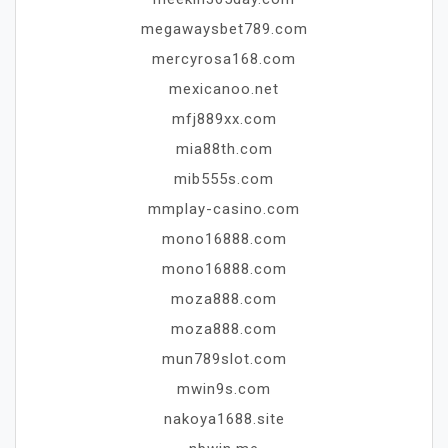
megawaysbet789.com
mercyrosa168.com
mexicanoo.net
mfj889xx.com
mia88th.com
mib555s.com
mmplay-casino.com
mono16888.com
mono16888.com
moza888.com
moza888.com
mun789slot.com
mwin9s.com
nakoya1688.site