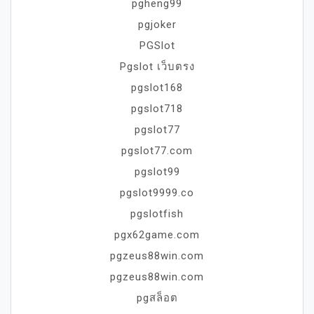
pgheng99
pgjoker
PGSlot
Pgslot เว็บตรง
pgslot168
pgslot718
pgslot77
pgslot77.com
pgslot99
pgslot9999.co
pgslotfish
pgx62game.com
pgzeus88win.com
pgzeus88win.com
pgสล็อต