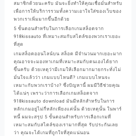
สมาชิกด้วยนะครับ มันจะยิ่งทำให้คุณเชื่อมั่นสำหรับ
เพื่อการให้บริการรวมทั้งความเอาใจใส่ของเว็บของ
พวกเราเพิ่มมากขึ้นอีกด้วย
5 ขั้นตอนสำหรับในการเลือกเกมสล็อตจาก
918kissauto ที่เหมาะสมกับสไตล์ของพวกเราเยอะ
ที่สุด
เกมสล็อตออนไลน์บน สล็อต มีจำนวนมากเยอะมาก
คุณอาจจะมองหาเกมที่เหมาะสมกับตนเองได้ยาก
ขึ้นครับ ด้วยเหตุว่ามีเกมให้เลือกมากมายกระทั่งไม่
มั่นใจแล้วว่า เกมแบบไหนดี? เกมแบบไหนจะ
เหมาะกับพวกเราบ้าง? ซึ่งปัญหานี้ ผมมีวิธีช่วยคุณ
ได้แน่ๆ เพราะว่าการเลือกเกมสล็อตจาก
918kissauto download มันมีหลักสำหรับในการ
หลักเกมอยู่ไม่กี่หลักเพียงแค่นั้น ด้วยเหตุนั้น ในพาร์
ทนี้ ผมจะสรุป 5 ขั้นตอนสำหรับการเลือกเกมที่
เหมาะสมกับสไตล์ของเรามากที่สุด รับประกันเลย
ว่า คุณจะได้เกมที่ถูกใจที่สุดแน่นอน