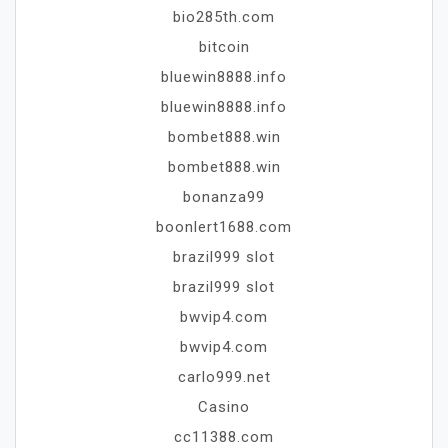
bio285th.com
bitcoin
bluewin8888.info
bluewin8888.info
bombet888.win
bombet888.win
bonanza99
boonlert1688.com
brazil999 slot
brazil999 slot
bwvip4.com
bwvip4.com
carlo999.net
Casino
cc11388.com