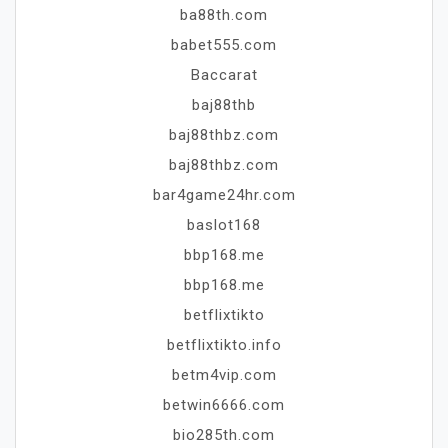
ba88th.com
babet555.com
Baccarat
baj88thb
baj88thbz.com
baj88thbz.com
bar4game24hr.com
baslot168
bbp168.me
bbp168.me
betflixtikto
betflixtikto.info
betm4vip.com
betwin6666.com
bio285th.com