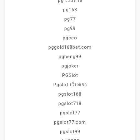
pg เว็บตรง
pg168
pg77
pg99
pgceo
pggold168bet.com
pgheng99
pgjoker
PGSlot
Pgslot เว็บตรง
pgslot168
pgslot718
pgslot77
pgslot77.com
pgslot99