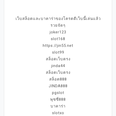
เว็บสล็อตและบาคาร่าของโครตดีเว็บนี้เล่นแล้ว
รวยจัดๆ
joker123
slot168
https://jin55.net
slot99
สล็อตเว็บตรง
jinda44
สล็อตเว็บตรง
สล็อต888
JINDA888
pgslot
พุซซี่888
บาคาร่า
slotxo