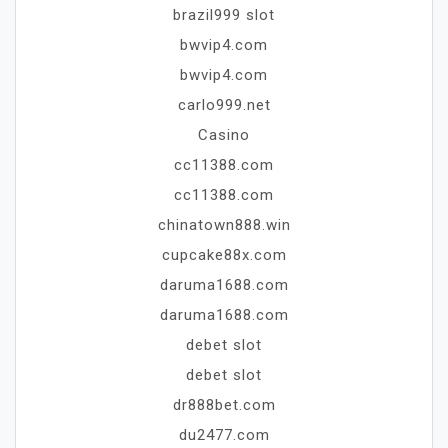
brazil999 slot
bwvip4.com
bwvip4.com
carlo999.net
Casino
cc11388.com
cc11388.com
chinatown888.win
cupcake88x.com
daruma1688.com
daruma1688.com
debet slot
debet slot
dr888bet.com
du2477.com