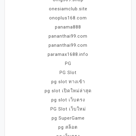
onesiamclub.site
onoplus168.com
panama888
pananthai99.com
pananthai99.com
paramax1688.info
PG
PG Slot
pg slot ทางเข้า
pg slot เปิดใหม่ล่าสุด
pg slot เว็บตรง
PG Slot เว็บใหม่
pg SuperGame
pg สล็อต