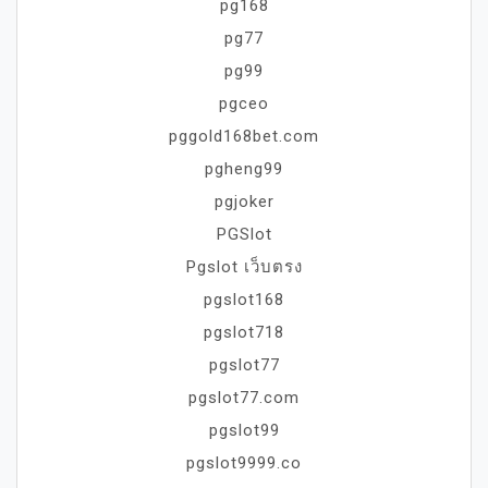
pg168
pg77
pg99
pgceo
pggold168bet.com
pgheng99
pgjoker
PGSlot
Pgslot เว็บตรง
pgslot168
pgslot718
pgslot77
pgslot77.com
pgslot99
pgslot9999.co