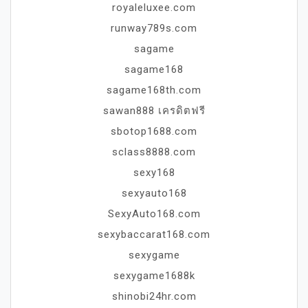
royaleluxee.com
runway789s.com
sagame
sagame168
sagame168th.com
sawan888 เครดิตฟรี
sbotop1688.com
sclass8888.com
sexy168
sexyauto168
SexyAuto168.com
sexybaccarat168.com
sexygame
sexygame1688k
shinobi24hr.com