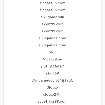
sing55fun.com
sing55fun.com
six9game.win
skylix99.club
skylix99.club
sl99games.com
sl99games.com
Slot
Slot Online
slot เครดิตฟรี
slot168
Slotgame666 เข้าสู่ระบบ
Slotxo
slotxo24hr
spbetflik888.com