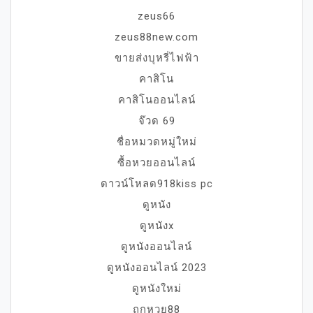
zeus66
zeus88new.com
ขายส่งบุหรี่ไฟฟ้า
คาสิโน
คาสิโนออนไลน์
จ๊วด 69
ชื่อหมวดหมู่ใหม่
ซื้อหวยออนไลน์
ดาวน์โหลด918kiss pc
ดูหนัง
ดูหนังx
ดูหนังออนไลน์
ดูหนังออนไลน์ 2023
ดูหนังใหม่
ถูกหวย88