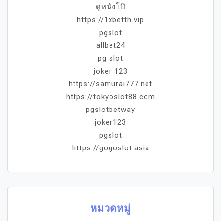
ดูหนังโป๊
https://1xbetth.vip
pgslot
allbet24
pg slot
joker 123
https://samurai777.net
https://tokyoslot88.com
pgslotbetway
joker123
pgslot
https://gogoslot.asia
หมวดหมู่