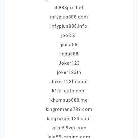
ib888pro.bet
infyplus888.com
infyplus888.info
jbo355
jinda55
jinda888
Joker123
joker123th
Joker123th.com
k1gt-auto.com
khumsup888.me
kingromans789.com
kingxxxbet123.com
kitti999vip.com
lala55-casino.com