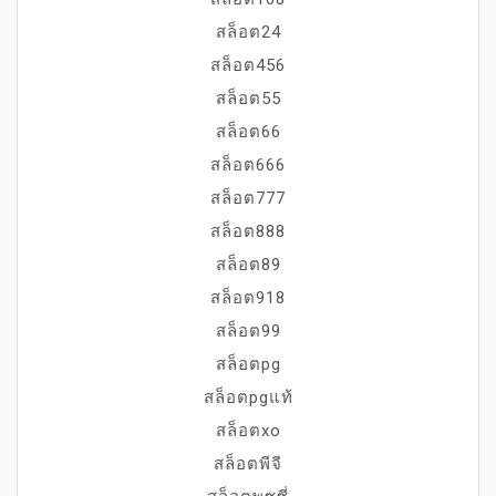
สล็อต24
สล็อต456
สล็อต55
สล็อต66
สล็อต666
สล็อต777
สล็อต888
สล็อต89
สล็อต918
สล็อต99
สล็อตpg
สล็อตpgแท้
สล็อตxo
สล็อตพีจี