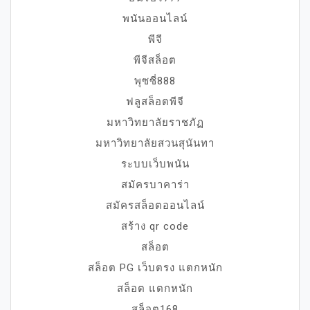
พนันออนไลน์
พีจี
พีจีสล็อต
พุซซี่888
ฟลูสล็อตพีจี
มหาวิทยาลัยราชภัฏ
มหาวิทยาลัยสวนสุนันทา
ระบบเว็บพนัน
สมัครบาคาร่า
สมัครสล็อตออนไลน์
สร้าง qr code
สล็อต
สล็อต PG เว็บตรง แตกหนัก
สล็อต แตกหนัก
สล็อต168