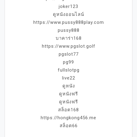
joker123
ดูหนังออนไลน์
https://www.pussy888play.com
pussy888
บาคาร่า168
https://www.pgslot.golf
pgslot77
pg99
fullslotpg
live22
ดูหนัง
ดูหนังฟรี
ดูหนังฟรี
สล็อต168
https://hongkong456.me
สล็อต66