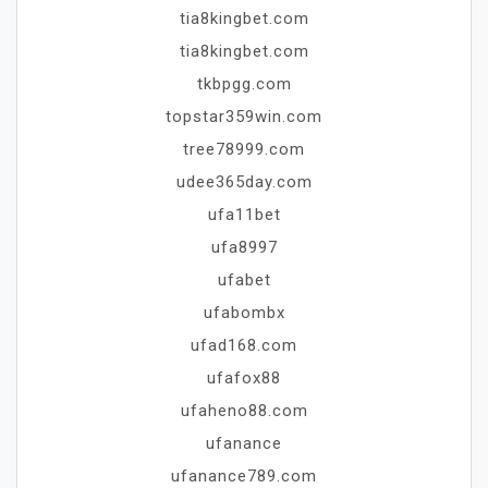
tia8kingbet.com
tia8kingbet.com
tkbpgg.com
topstar359win.com
tree78999.com
udee365day.com
ufa11bet
ufa8997
ufabet
ufabombx
ufad168.com
ufafox88
ufaheno88.com
ufanance
ufanance789.com