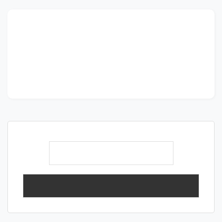
Moza88 สมัคร 29 พฤษภาคม Moza88
เข้าสู่ระบบ โบนัสเข้าบ่อยสุดๆเกมดัง
อัปเดตตลอดสนุกต่อเนื่องไม่มีเบื่อ Top
72 By Bernadette
ค้นหา
สำหรับ: