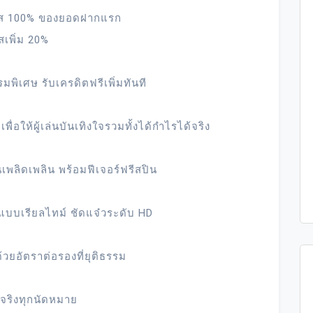
บนัส 100% ของยอดฝากแรก
สเพิ่ม 20%
พิเศษ รับเครดิตฟรีเพิ่มทันที
่อให้ผู้เล่นบันเทิงใจรวมทั้งได้กำไรได้จริง
พลิดเพลิน พร้อมฟีเจอร์ฟรีสปิน
ดแบบเรียลไทม์ ชัดแจ๋วระดับ HD
วยอัตราต่อรองที่ยุติธรรม
นจริงทุกนัดหมาย