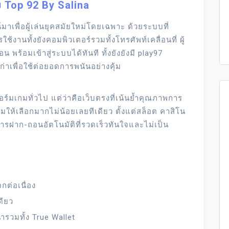
 Top 92 By Salina
์มาเพื่อผู้เล่นยุคสมัยใหม่โดยเฉพาะ ด้วยระบบที่
้งานทั้งยังคอมพิวเตอร์รวมทั้งโทรศัพท์เคลื่อนที่ ผู้
น พร้อมเข้าสู่ระบบได้ทันที ทั้งยังยังมี play97
่าเพื่อใช้ต่อยอดการพนันอย่างคุ้ม
อร์มเกมทั่วไป แต่ว่าคือเว็บตรงที่เน้นย้ำคุณภาพการ
ให้เลือกมากไม่น้อยเลยทีเดียว ตั้งแต่สล็อต คาสิโน
รฝาก-ถอนอัตโนมัติที่รวดเร็วทันใจและไม่เป็น
กต่อเนื่อง
ดียว
นำรวมทั้ง True Wallet