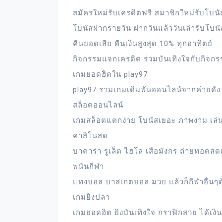
สมัครใหม่รับเครดิตฟรี สมาชิกใหม่รับโ
โบนัสฝากรายวัน ฝากวันแล้ววันเล่ารับโบนั
คืนยอดเสีย คืนเงินสูงสุด 10% ทุกอาทิตย์
กิจกรรมแจกเครดิต ร่วมบันเทิงใจกับกิจกรรม
เกมยอดฮิตใน play97
play97 รวมเกมเดิมพันออนไลน์จากค่ายดัง เพื
สล็อตออนไลน์
เกมสล็อตแตกง่าย โบนัสเยอะ ภาพงาม เล่นเ
คาสิโนสด
บาคาร่า รูเล็ต ไฮโล เสือมังกร ถ่ายทอดส
พนันกีฬา
แทงบอล บาสเกตบอล มวย แล้วก็กีฬาอื่นๆด้
เกมยิงปลา
เกมยอดฮิต ยิงบันเทิงใจ กราฟิกสวย ได้เงิ