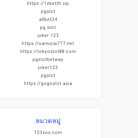
https://1xbetth.vip
pgslot
allbet24
pg slot
joker 123
https://samurai777.net
https://tokyoslot88.com
pgslotbetway
joker123
pgslot
https://gogoslot.asia
หมวดหมู่
123xos.com