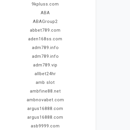
9kpluss.com
ABA
ABAGroup2
abbet789.com
aden168ss.com
adm789.info
adm789.info
adm789.vip
allbet24hr
amb slot
ambfine88.net
ambnovabet.com
argus16888.com
argus16888.com
asb9999.com