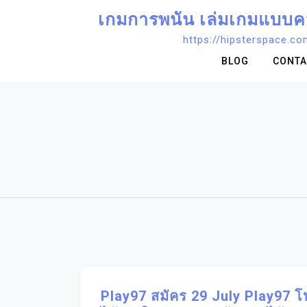
Skip
เกมการพนัน เล่มเกมแบบคน
to
https://hipsterspace.co
content
BLOG
CONTA
Play97 สมัคร 29 July Play97 โป