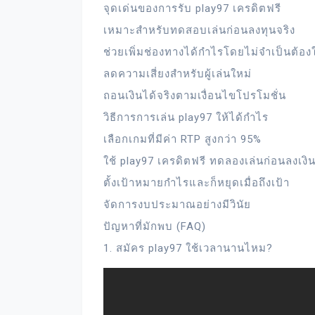
จุดเด่นของการรับ play97 เครดิตฟรี
เหมาะสำหรับทดสอบเล่นก่อนลงทุนจริง
ช่วยเพิ่มช่องทางได้กำไรโดยไม่จำเป็นต้อง
ลดความเสี่ยงสำหรับผู้เล่นใหม่
ถอนเงินได้จริงตามเงื่อนไขโปรโมชั่น
วิธีการการเล่น play97 ให้ได้กำไร
เลือกเกมที่มีค่า RTP สูงกว่า 95%
ใช้ play97 เครดิตฟรี ทดลองเล่นก่อนลงเงิน
ตั้งเป้าหมายกำไรและก็หยุดเมื่อถึงเป้า
จัดการงบประมาณอย่างมีวินัย
ปัญหาที่มักพบ (FAQ)
1. สมัคร play97 ใช้เวลานานไหม?