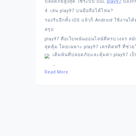
ปลอดภัยสูงสุด ใช้ระบบ SSL
play97
ป้องกั
4. เล่น play97 บนมือถือได้ไหม?
รองรับอีกทั้ง iOS แล้วก็ Android ใช้งานได้
สรุป
play97 คือเว็บพนันออนไลน์ที่ครบวงจร สมั
สุดคุ้ม โดยเฉพาะ play97 เครดิตฟรี ที่ช่วยใ
เดิมพันที่ปลอดภัยและคุ้มค่า play97 
…
Read More