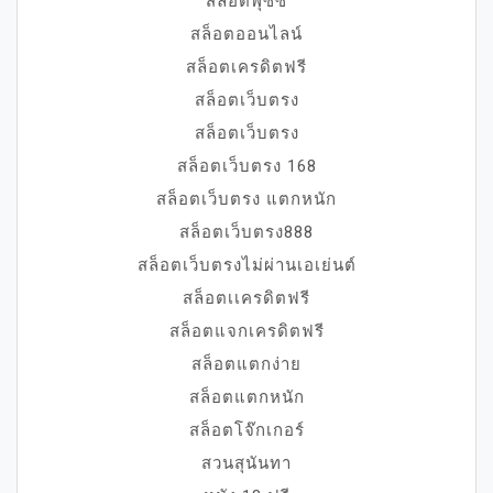
สล็อตพุซซี่
สล็อตออนไลน์
สล็อตเครดิตฟรี
สล็อตเว็บตรง
สล็อตเว็บตรง
สล็อตเว็บตรง 168
สล็อตเว็บตรง แตกหนัก
สล็อตเว็บตรง888
สล็อตเว็บตรงไม่ผ่านเอเย่นต์
สล็อตเเครดิตฟรี
สล็อตแจกเครดิตฟรี
สล็อตแตกง่าย
สล็อตแตกหนัก
สล็อตโจ๊กเกอร์
สวนสุนันทา