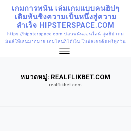
Skip
เกมการพนัน เล่มเกมแบบคนฮิปๆ
to
เดิมพันชิงความเป็นหนึ่งสู่ความ
content
สำเร็จ HIPSTERSPACE.COM
https://hipsterspace.com บ่อนพนันออนไลน์ สุดฮิป เกม
มันส์ให้เล่นมากมาย เกมไหนก็ได้เงิน โบนัสเครดิตฟรีทุกวัน
Close
Menu
หมวดหมู่:
REALFLIKBET.COM
realflikbet.com