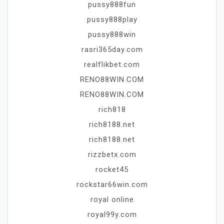
pussy888fun
pussy888play
pussy888win
rasri365day.com
realflikbet.com
RENO88WIN.COM
RENO88WIN.COM
rich818
rich8188.net
rich8188.net
rizzbetx.com
rocket45
rockstar66win.com
royal online
royal99y.com