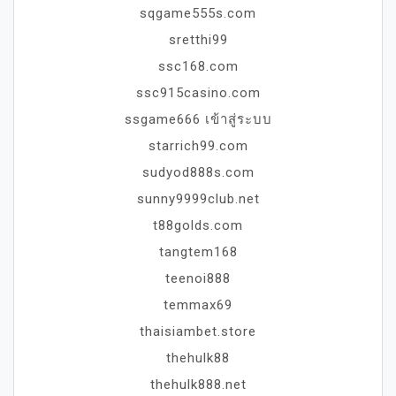
sqgame555s.com
sretthi99
ssc168.com
ssc915casino.com
ssgame666 เข้าสู่ระบบ
starrich99.com
sudyod888s.com
sunny9999club.net
t88golds.com
tangtem168
teenoi888
temmax69
thaisiambet.store
thehulk88
thehulk888.net