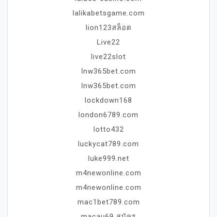
lalikabetsgame.com
lion123สล็อต
Live22
live22slot
lnw365bet.com
lnw365bet.com
lockdown168
london6789.com
lotto432
luckycat789.com
luke999.net
m4newonline.com
m4newonline.com
mac1bet789.com
macau69 สมัคร