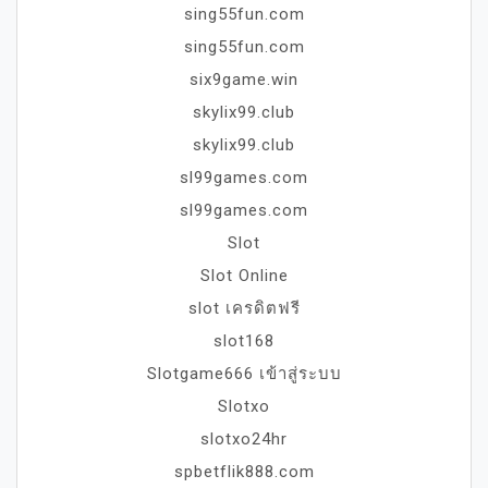
sing55fun.com
sing55fun.com
six9game.win
skylix99.club
skylix99.club
sl99games.com
sl99games.com
Slot
Slot Online
slot เครดิตฟรี
slot168
Slotgame666 เข้าสู่ระบบ
Slotxo
slotxo24hr
spbetflik888.com