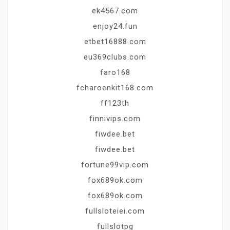
ek4567.com
enjoy24.fun
etbet16888.com
eu369clubs.com
faro168
fcharoenkit168.com
ff123th
finnivips.com
fiwdee.bet
fiwdee.bet
fortune99vip.com
fox689ok.com
fox689ok.com
fullsloteiei.com
fullslotpg