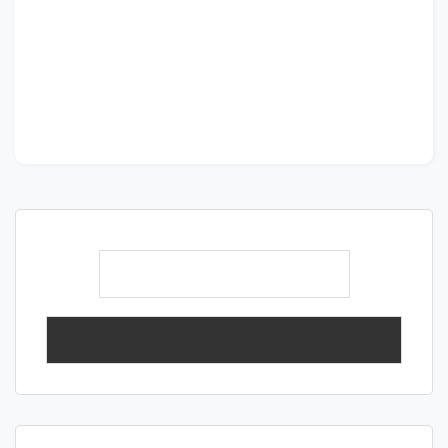
Ufanance สมัคร 26 สิงหาคม
Ufanance ไม่มีจำกัดรอบถอนต่อวัน จะ
ถอนกี่ครั้งก็ได้รองรับภาษาไทยทั้งระบบ
ใช้งานง่าย Top 24 By Kindra
ค้นหา
สำหรับ: