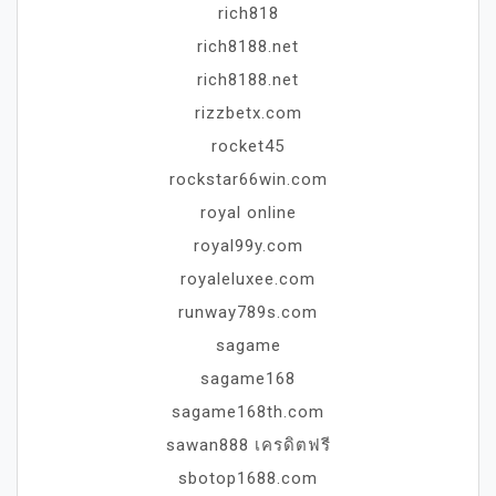
rich818
rich8188.net
rich8188.net
rizzbetx.com
rocket45
rockstar66win.com
royal online
royal99y.com
royaleluxee.com
runway789s.com
sagame
sagame168
sagame168th.com
sawan888 เครดิตฟรี
sbotop1688.com