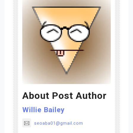
About Post Author
Willie Bailey
seoaba01@gmail.com