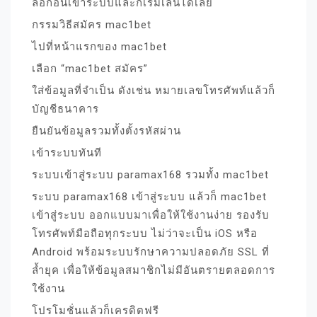
ล็อกอินเข้าระบบและก็เริ่มเล่นได้เลย
กรรมวิธีสมัคร mac1bet
ไปที่หน้าแรกของ mac1bet
เลือก “mac1bet สมัคร”
ใส่ข้อมูลที่จำเป็น ดังเช่น หมายเลขโทรศัพท์แล้วก็
บัญชีธนาคาร
ยืนยันข้อมูลรวมทั้งตั้งรหัสผ่าน
เข้าระบบทันที
ระบบเข้าสู่ระบบ paramax168 รวมทั้ง mac1bet
ระบบ paramax168 เข้าสู่ระบบ แล้วก็ mac1bet
เข้าสู่ระบบ ออกแบบมาเพื่อให้ใช้งานง่าย รองรับ
โทรศัพท์มือถือทุกระบบ ไม่ว่าจะเป็น iOS หรือ
Android พร้อมระบบรักษาความปลอดภัย SSL ที่
ล้ำยุค เพื่อให้ข้อมูลสมาชิกไม่มีอันตรายตลอดการ
ใช้งาน
โปรโมชั่นแล้วก็เครดิตฟรี