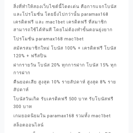
สิ่งที่ทำให้สองเว็บไซต์นี้โดดเด่น คือการแจกโบนัส
และโปรโมชั่น โดยยิ่งไปกว่านั้น paramax168
เครดิตฟรี และ mac1bet เครดิตฟรี ที่สมาชิก
สามารถใช้ได้ทันที โดยไม่ต้องทำขั้นตอนยุ่งยาก
โปรโมชั่น paramax168 mac1bet
สมัครสมาชิกใหม่ โบนัส 100% + เครดิตฟรี โบนัส
120% + ฟรีสปิน
ฝากรายวัน โบนัส 20% ทุกการฝาก โบนัส 15% ทุก
การฝาก
คืนยอดเสีย สูงสุด 10% รายสัปดาห์ สูงสุด 8% ราย
สัปดาห์
โบนัสวันเกิด รับเครดิตฟรี 500 บาท รับโบนัสฟรี
300 บาท
เกมยอดนิยมใน paramax168 รวมทั้ง mac1bet
สล็อตออนไลน์