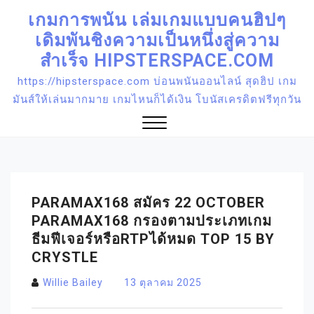
Skip
เกมการพนัน เล่มเกมแบบคนฮิปๆ
to
เดิมพันชิงความเป็นหนึ่งสู่ความ
content
สำเร็จ HIPSTERSPACE.COM
https://hipsterspace.com บ่อนพนันออนไลน์ สุดฮิป เกม
มันส์ให้เล่นมากมาย เกมไหนก็ได้เงิน โบนัสเครดิตฟรีทุกวัน
Close
Menu
PARAMAX168 สมัคร 22 OCTOBER
PARAMAX168 กรองตามประเภทเกม
ธีมฟีเจอร์หรือRTPได้หมด TOP 15 BY
CRYSTLE
Willie Bailey
13 ตุลาคม 2025