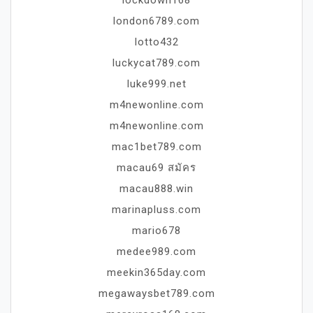
london6789.com
lotto432
luckycat789.com
luke999.net
m4newonline.com
m4newonline.com
mac1bet789.com
macau69 สมัคร
macau888.win
marinapluss.com
mario678
medee989.com
meekin365day.com
megawaysbet789.com