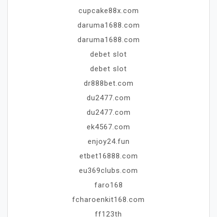
cupcake88x.com
daruma1688.com
daruma1688.com
debet slot
debet slot
dr888bet.com
du2477.com
du2477.com
ek4567.com
enjoy24.fun
etbet16888.com
eu369clubs.com
faro168
fcharoenkit168.com
ff123th