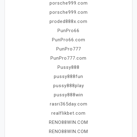
porsche999.com
porsche999.com
proded888x.com
PunPro66
PunPro66.com
PunPro777
PunPro777.com
Pussy888
pussy888fun
pussy888play
pussy888win
rasri365day.com
realflikbet.com
RENO88WIN.COM
RENO88WIN.COM