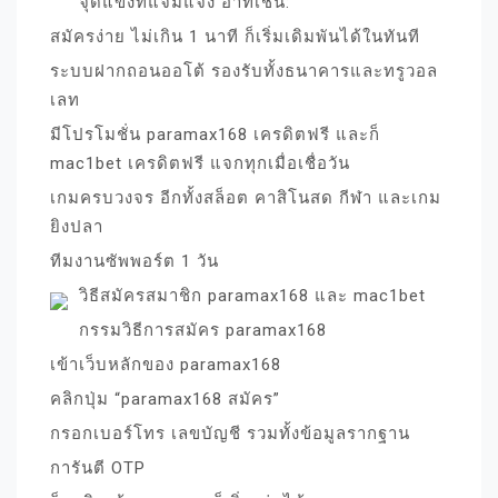
จุดแข็งที่แจ่มแจ้ง อาทิเช่น:
สมัครง่าย ไม่เกิน 1 นาที ก็เริ่มเดิมพันได้ในทันที
ระบบฝากถอนออโต้ รองรับทั้งธนาคารและทรูวอล
เลท
มีโปรโมชั่น paramax168 เครดิตฟรี และก็
mac1bet เครดิตฟรี แจกทุกเมื่อเชื่อวัน
เกมครบวงจร อีกทั้งสล็อต คาสิโนสด กีฬา และเกม
ยิงปลา
ทีมงานซัพพอร์ต 1 วัน
วิธีสมัครสมาชิก paramax168 และ mac1bet
กรรมวิธีการสมัคร paramax168
เข้าเว็บหลักของ paramax168
คลิกปุ่ม “paramax168 สมัคร”
กรอกเบอร์โทร เลขบัญชี รวมทั้งข้อมูลรากฐาน
การันตี OTP