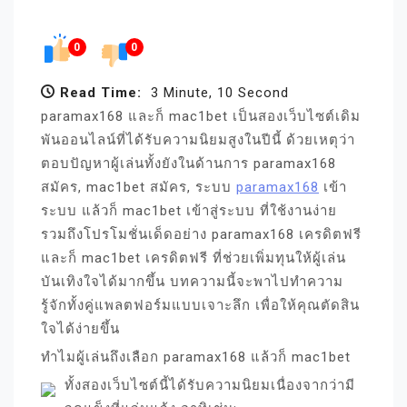
0
0
Read Time:
3 Minute, 10 Second
paramax168 และก็ mac1bet เป็นสองเว็บไซต์เดิม
พันออนไลน์ที่ได้รับความนิยมสูงในปีนี้ ด้วยเหตุว่า
ตอบปัญหาผู้เล่นทั้งยังในด้านการ paramax168
สมัคร, mac1bet สมัคร, ระบบ
paramax168
เข้า
ระบบ แล้วก็ mac1bet เข้าสู่ระบบ ที่ใช้งานง่าย
รวมถึงโปรโมชั่นเด็ดอย่าง paramax168 เครดิตฟรี
และก็ mac1bet เครดิตฟรี ที่ช่วยเพิ่มทุนให้ผู้เล่น
บันเทิงใจได้มากขึ้น บทความนี้จะพาไปทำความ
รู้จักทั้งคู่แพลตฟอร์มแบบเจาะลึก เพื่อให้คุณตัดสิน
ใจได้ง่ายขึ้น
ทำไมผู้เล่นถึงเลือก paramax168 แล้วก็ mac1bet
ทั้งสองเว็บไซต์นี้ได้รับความนิยมเนื่องจากว่ามี