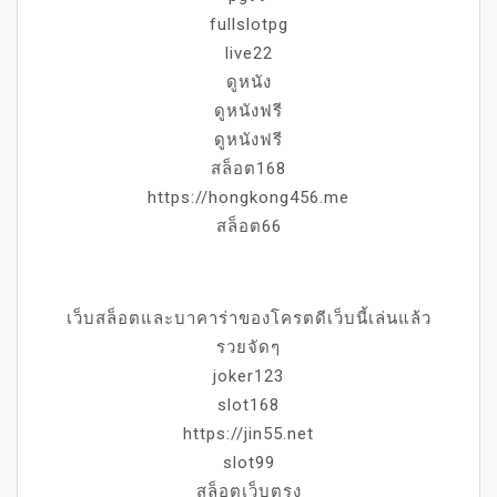
fullslotpg
live22
ดูหนัง
ดูหนังฟรี
ดูหนังฟรี
สล็อต168
https://hongkong456.me
สล็อต66
เว็บสล็อตและบาคาร่าของโครตดีเว็บนี้เล่นแล้ว
รวยจัดๆ
joker123
slot168
https://jin55.net
slot99
สล็อตเว็บตรง