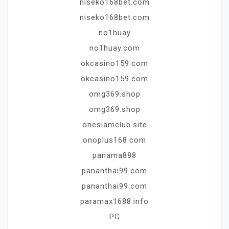
niseko168bet.com
niseko168bet.com
no1huay
no1huay.com
okcasino159.com
okcasino159.com
omg369.shop
omg369.shop
onesiamclub.site
onoplus168.com
panama888
pananthai99.com
pananthai99.com
paramax1688.info
PG