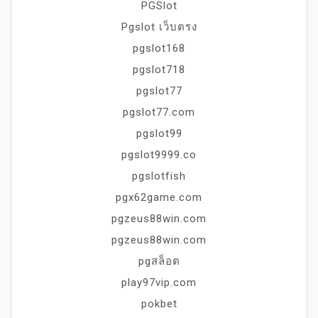
PGSlot
Pgslot เว็บตรง
pgslot168
pgslot718
pgslot77
pgslot77.com
pgslot99
pgslot9999.co
pgslotfish
pgx62game.com
pgzeus88win.com
pgzeus88win.com
pgสล็อต
play97vip.com
pokbet