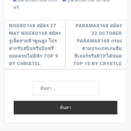
ฟรี
แนะแนว
NISEKO168 สมัคร 27
PARAMAX168 สมัคร
MAY NISEKO168 สมัคร
22 OCTOBER
เรื่อง
รูเล็ตสายฟ้าคูณสูง โปร
PARAMAX168 กรอง
ฝากรับสปินหรือบิลฟรี
ตามประเภทเกมธีม
ยอดครบไม่มีหัก TOP 9
ฟีเจอร์หรือRTPได้หมด
BY CHRISTEL
TOP 15 BY CRYSTLE
ค้นหา
สำหรับ: