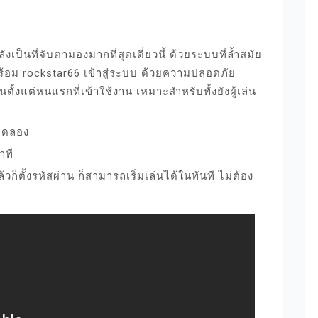
งเป็นที่จับตามองมากที่สุดเดี๋ยวนี้ ด้วยระบบที่ล้ำสมัย
 พร้อม rockstar66 เข้าสู่ระบบ ด้วยความปลอดภัย
ตั้งแต่หนแรกที่เข้าใช้งาน เหมาะสำหรับทั้งยังผู้เล่น
งทดลอง
าที
ก็ตั้งรหัสผ่าน ก็สามารถเริ่มเล่นได้ในทันที ไม่ต้อง