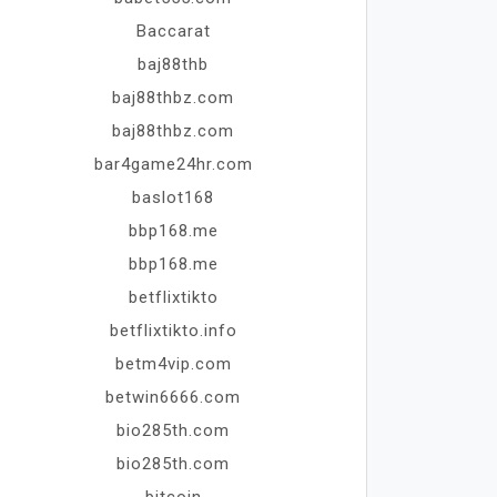
Baccarat
baj88thb
baj88thbz.com
baj88thbz.com
bar4game24hr.com
baslot168
bbp168.me
bbp168.me
betflixtikto
betflixtikto.info
betm4vip.com
betwin6666.com
bio285th.com
bio285th.com