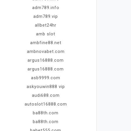
adm789.info
adm789.vip
allbet24hr
amb slot
ambfine88.net
ambnovabet.com
argus16888.com
argus16888.com
asb9999.com
askyouwin888 vip
audi688.com
autoslot16888.com
ba88th.com
ba88th.com
babet555.com