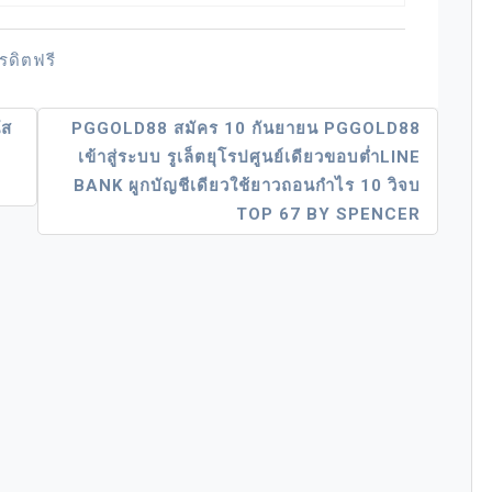
รดิตฟรี
ัส
PGGOLD88 สมัคร 10 กันยายน PGGOLD88
เข้าสู่ระบบ รูเล็ตยุโรปศูนย์เดียวขอบต่ำLINE
BANK ผูกบัญชีเดียวใช้ยาวถอนกำไร 10 วิจบ
TOP 67 BY SPENCER