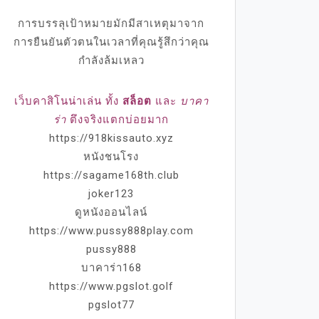
การบรรลุเป้าหมายมักมีสาเหตุมาจาก
การยืนยันตัวตนในเวลาที่คุณรู้สึกว่าคุณ
กำลังล้มเหลว
เว็บคาสิโนน่าเล่น ทั้ง
สล็อต
และ
บาคา
ร่า
ตึงจริงแตกบ่อยมาก
https://918kissauto.xyz
หนังชนโรง
https://sagame168th.club
joker123
ดูหนังออนไลน์
https://www.pussy888play.com
pussy888
บาคาร่า168
https://www.pgslot.golf
pgslot77