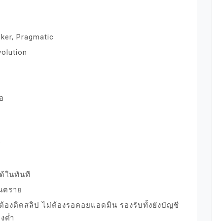
ker, Pragmatic
olution
ออ
P
ด้ในทันที
ันตราย
ต้องติดสลิป ไม่ต้องรอคอยแอดมิน รองรับทั้งยังบัญชี
งต่ำ