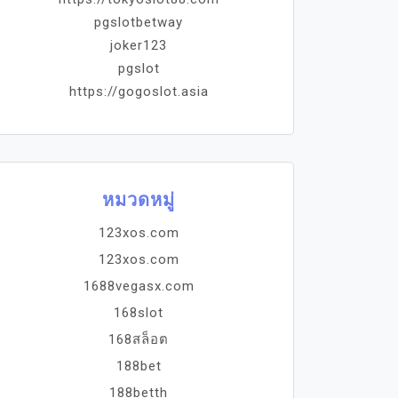
pgslotbetway
joker123
pgslot
https://gogoslot.asia
หมวดหมู่
123xos.com
123xos.com
1688vegasx.com
168slot
168สล็อต
188bet
188betth