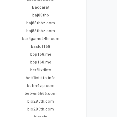
Baccarat
baj88thb
baj88thbz.com
baj88thbz.com
bar4game24hr.com
baslot168
bbp168.me
bbp168.me
betflixtikto
betflixtikto.info
betm4vip.com
betwin6666.com
bio285th.com
bio285th.com