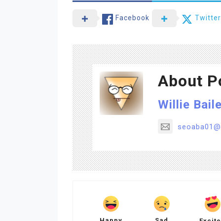
Facebook
Twitter
About P
Willie Bail
seoaba01@
Happy
Sad
Excit