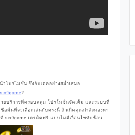
้าโปรโมชั่น ซึ่งอัปเดตอย่างสม่ำเสมอ
six9game
?
้วยบริการที่ครอบคลุม โปรโมชั่นจัดเต็ม และระบบที่
ชื่อมั่นที่จะเลือกเล่นกับตรงนี้ ถ้าเกิดคุณกำลังมองหา
ันที six9game เครดิตฟรี แบบไม่มีเงื่อนไขซับซ้อน