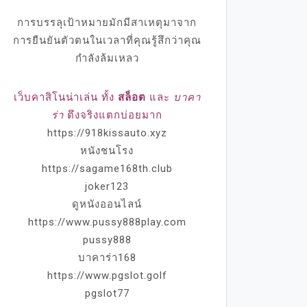
การบรรลุเป้าหมายมักมีสาเหตุมาจาก
การยืนยันตัวตนในเวลาที่คุณรู้สึกว่าคุณ
กำลังล้มเหลว
เว็บคาสิโนน่าเล่น ทั้ง
สล็อต
และ
บาคา
ร่า
ตึงจริงแตกบ่อยมาก
https://918kissauto.xyz
หนังชนโรง
https://sagame168th.club
joker123
ดูหนังออนไลน์
https://www.pussy888play.com
pussy888
บาคาร่า168
https://www.pgslot.golf
pgslot77