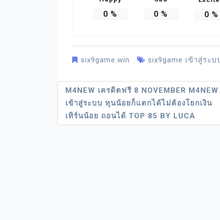
0
%
0
%
0
%
six9game.win
six9game เข้าสู่ระบ
แนะแนว
M4NEW เครดิตฟรี 8 NOVEMBER M4NEW
เข้าสู่ระบบ ทุนน้อยก็แตกได้ไม่ต้องโยกเงิน
เรื่อง
เทิร์นน้อย ถอนได้ TOP 85 BY LUCA