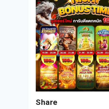
Share