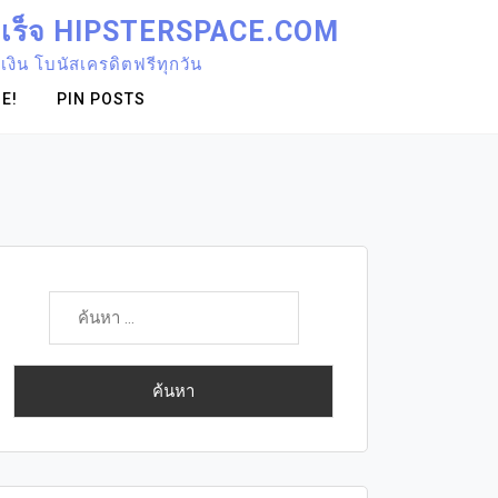
มสำเร็จ HIPSTERSPACE.COM
งิน โบนัสเครดิตฟรีทุกวัน
E!
PIN POSTS
ค้นหา
สำหรับ: