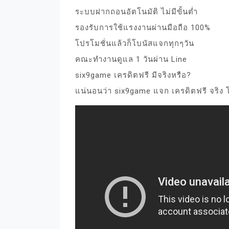
ระบบฝากถอนอัตโนมัติ ไม่มีขั้นต่ำ
รองรับการใช้แรงงานผ่านมือถือ 100%
โปรโมชั่นแล้วก็โบนัสแจกทุกๆวัน
คณะทำงานดูแล 1 วันผ่าน Line
six9game เครดิตฟรี มีจริงหรือ?
แน่นอนว่า six9game แจก เครดิตฟรี จริง 