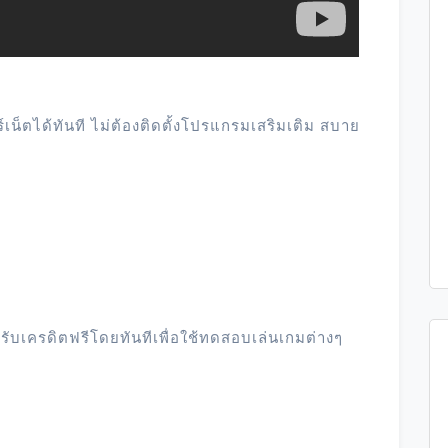
เน็ตได้ทันที ไม่ต้องติดตั้งโปรแกรมเสริมเติม สบาย
ับเครดิตฟรีโดยทันทีเพื่อใช้ทดสอบเล่นเกมต่างๆ