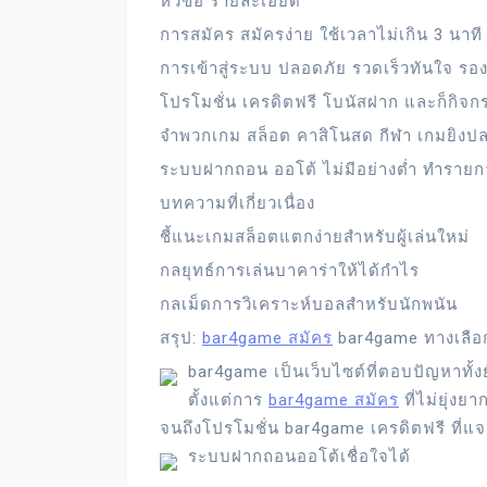
หัวข้อ รายละเอียด
การสมัคร สมัครง่าย ใช้เวลาไม่เกิน 3 นาที
การเข้าสู่ระบบ ปลอดภัย รวดเร็วทันใจ รอง
โปรโมชั่น เครดิตฟรี โบนัสฝาก และก็กิจก
จำพวกเกม สล็อต คาสิโนสด กีฬา เกมยิงป
ระบบฝากถอน ออโต้ ไม่มีอย่างต่ำ ทำรายก
บทความที่เกี่ยวเนื่อง
ชี้แนะเกมสล็อตแตกง่ายสำหรับผู้เล่นใหม่
กลยุทธ์การเล่นบาคาร่าให้ได้กำไร
กลเม็ดการวิเคราะห์บอลสำหรับนักพนัน
สรุป:
bar4game สมัคร
bar4game ทางเลือกท
bar4game เป็นเว็บไซต์ที่ตอบปัญหาทั้
ตั้งแต่การ
bar4game สมัคร
ที่ไม่ยุ่งย
จนถึงโปรโมชั่น bar4game เครดิตฟรี ที่แจก
ระบบฝากถอนออโต้เชื่อใจได้