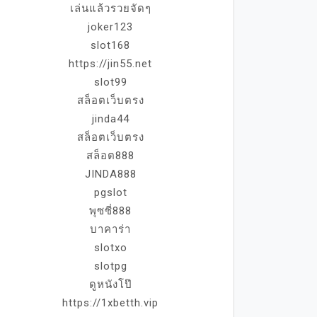
เล่นแล้วรวยจัดๆ
joker123
slot168
https://jin55.net
slot99
สล็อตเว็บตรง
jinda44
สล็อตเว็บตรง
สล็อต888
JINDA888
pgslot
พุซซี่888
บาคาร่า
slotxo
slotpg
ดูหนังโป๊
https://1xbetth.vip