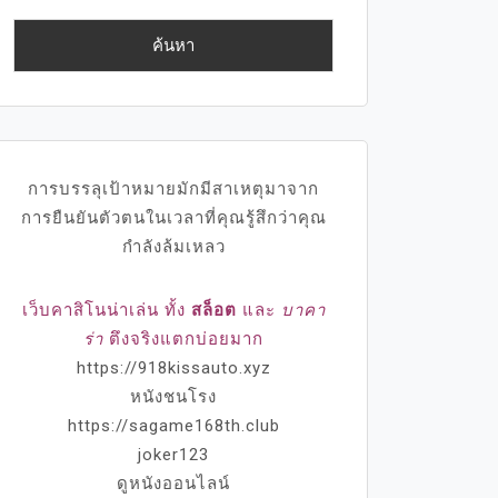
การบรรลุเป้าหมายมักมีสาเหตุมาจาก
การยืนยันตัวตนในเวลาที่คุณรู้สึกว่าคุณ
กำลังล้มเหลว
เว็บคาสิโนน่าเล่น ทั้ง
สล็อต
และ
บาคา
ร่า
ตึงจริงแตกบ่อยมาก
https://918kissauto.xyz
หนังชนโรง
https://sagame168th.club
joker123
ดูหนังออนไลน์