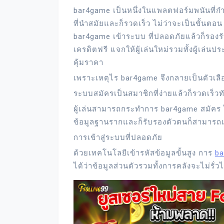
bar4game เป็นหนึ่งในแพลตฟอร์มพนันที่กำล
ที่นำสมัยและก็รวดเร็ว ไม่ว่าจะเป็นขั้นต
bar4game เข้าระบบ ที่ปลอดภัยแล้วก็รองรับ
เครดิตฟรี แจกให้ผู้เล่นใหม่รวมทั้งผู้เล่
คุ้มราคา
เพราะเหตุไร bar4game จึงกลายเป็นตัวเลือ
ระบบสมัครเป็นสมาชิกที่ง่ายแล้วก็รวดเร็วท
ผู้เล่นสามารถกระทำการ bar4game สมัคร ได้
ข้อมูลฐานรากและก็รับรองตัวตนก็สามารถเ
การเข้าสู่ระบบที่ปลอดภัย
ด้วยเทคโนโลยีเข้ารหัสข้อมูลขั้นสูง การ
b
ได้ว่าข้อมูลส่วนตัวรวมทั้งการคลังจะไม่รั่ว