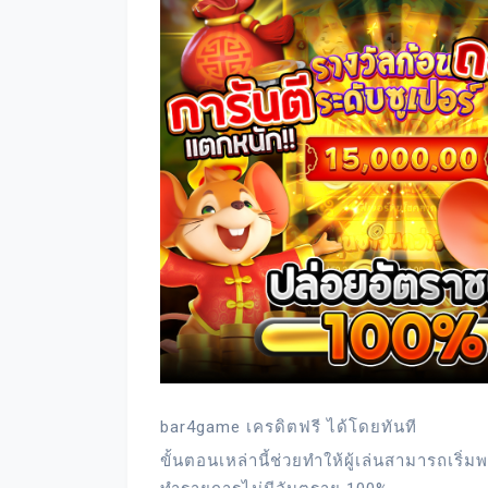
bar4game เครดิตฟรี ได้โดยทันที
ขั้นตอนเหล่านี้ช่วยทำให้ผู้เล่นสามารถเริ่ม