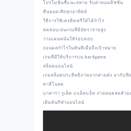
โปรโมชั่นชี้แนะสหาย รับค่าคอมมิชชั่น
คืนยอดเสียทุกอาทิตย์
วิธีการใช้เครดิตฟรีให้ได้กำไร
ทดสอบเล่นเกมที่มีอัตราจ่ายสูง
วางแผนพนันให้รอบคอบ
ถอนผลกำไรในทันทีเมื่อถึงเป้าหมาย
เกมที่มีให้บริการบน bar4game
สล็อตออนไลน์
เกมสล็อตประสิทธิภาพจากค่ายดัง มากับฟี
คาสิโนสด
บาคาร่า รูเล็ต แบล็คแจ็ค ถ่ายทอดสดด้ว
เดิมพันกีฬาออนไลน์