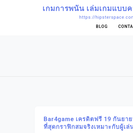
Skip
เกมการพนัน เล่มเกมแบบคน
to
https://hipsterspace.co
content
BLOG
CONTA
Bar4game เครดิตฟรี 19 กันยา
ที่สุดกราฟิกสมจริงเหมาะกับผู้เล