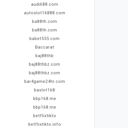
audi688.com
autoslot16888.com
ba88th.com
ba88th.com
babet555.com
Baccarat
baj88thb
baj88thbz.com
baj88thbz.com
bar4game24hr.com
baslot168
bbp168.me
bbp168.me
betflixtikto
betflixtikto.info