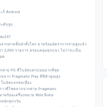
ละก็ Android
ะดับสูง
 du247
ากค่ายชั้นนำทั้งโลก มาพร้อมอัตราการจ่ายสูงแล้ว
ว่า 2,000 รายการ ครอบคลุมทุกแนว ไม่ว่าจะเป็น
พอต
่าย PG ที่โบนัสแตกบ่อยมากที่สุด
าก Pragmatic Play ที่มีตัวคูณสูง
 โบนัสแจกต่อเนื่อง
างดาวที่โชคลาภจากค่าย Pragmatic
าพร้อมเครื่องหมาย Wild พิเศษ
หนักทุกๆวัน