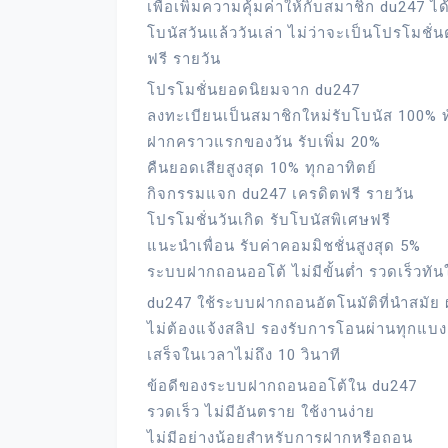
เพื่อเพิ่มความคุ้มค่าให้กับสมาชิก du247 ไ
โบนัสวันแล้ววันเล่า ไม่ว่าจะเป็นโปรโมชั
ฟรี รายวัน
โปรโมชั่นยอดนิยมจาก du247
ลงทะเบียนเป็นสมาชิกใหม่รับโบนัส 100% ท
ฝากคราวแรกของวัน รับเพิ่ม 20%
คืนยอดเสียสูงสุด 10% ทุกอาทิตย์
กิจกรรมแจก du247 เครดิตฟรี รายวัน
โปรโมชั่นวันเกิด รับโบนัสพิเศษฟรี
แนะนำเพื่อน รับค่าคอมมิชชั่นสูงสุด 5%
ระบบฝากถอนออโต้ ไม่มีขั้นต่ำ รวดเร็วทัน
du247 ใช้ระบบฝากถอนอัตโนมัติที่นำสมัย
ไม่ต้องแจ้งสลิป รองรับการโอนผ่านทุกแบงค
เสร็จในเวลาไม่ถึง 10 วินาที
ข้อดีของระบบฝากถอนออโต้ใน du247
รวดเร็ว ไม่มีอันตราย ใช้งานง่าย
ไม่มีอย่างน้อยสำหรับการฝากหรือถอน