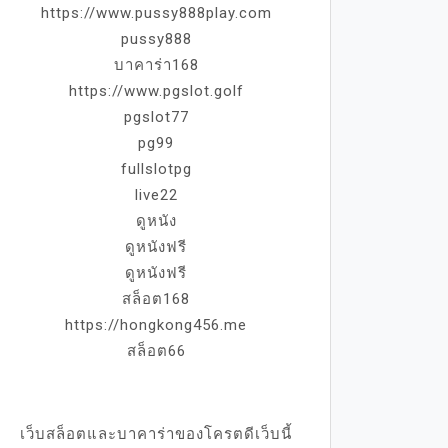
https://www.pussy888play.com
pussy888
บาคาร่า168
https://www.pgslot.golf
pgslot77
pg99
fullslotpg
live22
ดูหนัง
ดูหนังฟรี
ดูหนังฟรี
สล็อต168
https://hongkong456.me
สล็อต66
เว็บสล็อตและบาคาร่าของโครตดีเว็บนี้