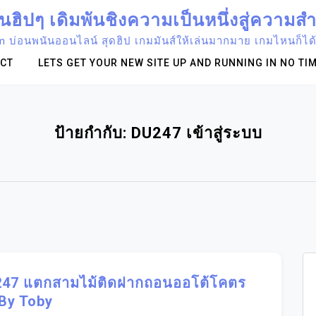
ฮิปๆ เดิมพันชิงความเป็นหนึ่งสู่ควา
m บ่อนพนันออนไลน์ สุดฮิป เกมมันส์ให้เล่นมากมาย เกมไหนก็ได้เ
CT
LETS GET YOUR NEW SITE UP AND RUNNING IN NO TIM
ป้ายกำกับ:
DU247 เข้าสู่ระบบ
247 แตกสามไม้ติดฝากถอนออโต้โคตร
 By Toby