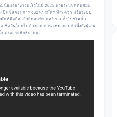
ามนิยมอย่างรวดเร็วในปี 2025 ด้วยระบบที่ทันสมัย
าจะเป็นขั้นตอนการ du247 สมัคร ที่สะดวก หรือระบบ
ทรศัพท์มือถือแล้วก็คอมพิวเตอร์ รวมทั้งโปรโมชั่น
่อเชื่อวันโดยไม่ต้องฝากก่อน เหมาะสมกับทั้งยังผู้เล่น
เว็บตรงประสิทธิภาพสูง