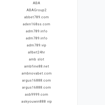
ABA
ABAGroup2
abbet789.com
aden168ss.com
adm789.info
adm789.info
adm789.vip
allbet24hr
amb slot
ambfine88.net
ambnovabet.com
argus16888.com
argus16888.com
asb9999.com
askyouwin888 vip