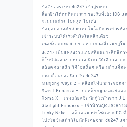
ข้อดีของระบบ du247 เข้าสู่ระบบ
ล็อกอินได้ทุกที่ทุกเวลา รองรับทั้งยัง iOS แ
ระบบเสถียร ไม่หลุด ไม่เด้ง
ข้อมูลปลอดภัยด้วยเทคโนโลยีการเข้ารหัสร
เข้าระบบได้เร็วทันใจในคลิกเดียว
เกมสล็อตแตกง่ายจากค่ายตามที่รวมอยู่ใน
du247 เป็นแหล่งรวมเกมสล็อตประสิทธิภาพจ
ก็โบนัสแตกง่ายทุกเกม มีเกมให้เลือกมากก
สล็อตคลาสสิก วิดีโอสล็อต หรือเมก้าแจ็ค
เกมสล็อตยอดนิยมใน du247
Mahjong Ways 2 – สล็อตไพ่นกกระจอกจากค
Sweet Bonanza – เกมสล็อตลูกอมแสนหวานจ
Roma X – เกมสล็อตธีมนักสู้โรมันจาก JILI
Starlight Princess – เจ้าฟ้าหญิงแสงสว่
Lucky Neko – สล็อตแมวนำโชคจาก PG ที่ม
โปรโมชั่นแล้วก็โบนัสพิเศษจาก du247 แจก