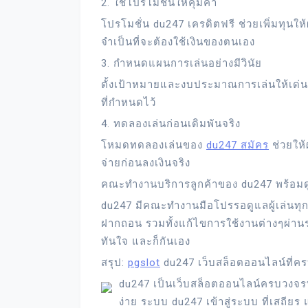
2. ใช้โปรโมชั่นให้คุ้มค่า
โปรโมชั่น du247 เครดิตฟรี ช่วยเพิ่มทุนให
จำเป็นที่จะต้องใช้เงินของตนเอง
3. กำหนดแผนการเล่นอย่างมีวินัย
ตั้งเป้าหมายและงบประมาณการเล่นให้เด่นชั
ที่กำหนดไว้
4. ทดลองเล่นก่อนเดิมพันจริง
โหมดทดลองเล่นของ
du247 สมัคร
ช่วยให้
จ่ายก่อนลงเงินจริง
คณะทำงานบริการลูกค้าของ du247 พร้อมด
du247 มีคณะทำงานมือโปรรอดูแลผู้เล่นทุก
ฝากถอน รวมทั้งแก้ไขการใช้งานต่างๆผ่านระ
ทันใจ และก็กันเอง
สรุป:
pgslot
du247 เว็บสล็อตออนไลน์ที่ครบถ
du247 เป็นเว็บสล็อตออนไลน์ครบวงจรที่
ง่าย ระบบ du247 เข้าสู่ระบบ ที่เสถียร 