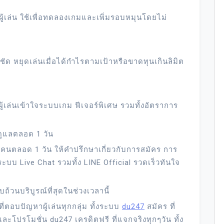
้ผู้เล่น ใช้เพื่อทดลองเกมและเพิ่มรอบหมุนโดยไม่
ด หยุดเล่นเมื่อได้กำไรตามเป้าหรือขาดทุนเกินลิมิต
ผู้เล่นเข้าใจระบบเกม ฟีเจอร์พิเศษ รวมทั้งอัตราการ
ูแลตลอด 1 วัน
คนตลอด 1 วัน ให้คำปรึกษาเกี่ยวกับการสมัคร การ
บบ Live Chat รวมทั้ง LINE Official รวดเร็วทันใจ
้วนบริบูรณ์ที่สุดในช่วงเวลานี้
ตอบปัญหาผู้เล่นทุกกลุ่ม ทั้งระบบ
du247
สมัคร ที่
และโปรโมชั่น du247 เครดิตฟรี ที่แจกจริงทุกๆวัน ทั้ง