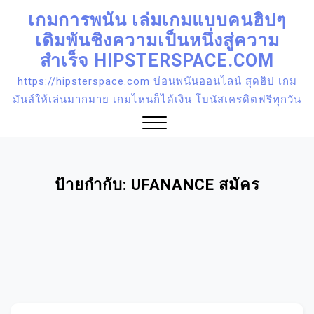
Skip
เกมการพนัน เล่มเกมแบบคนฮิปๆ
to
เดิมพันชิงความเป็นหนึ่งสู่ความ
content
สำเร็จ HIPSTERSPACE.COM
https://hipsterspace.com บ่อนพนันออนไลน์ สุดฮิป เกม
มันส์ให้เล่นมากมาย เกมไหนก็ได้เงิน โบนัสเครดิตฟรีทุกวัน
Close
Menu
ป้ายกำกับ:
UFANANCE สมัคร