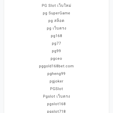
PG Slot เว็บใหม่
pg SuperGame
pg สล็อต
pg เว็บตรง
pg168
pg77
pg99
pgceo
pggold168bet.com
pgheng99
pgjoker
PGSlot
Pgslot เว็บตรง
pgslot168
pgslot718