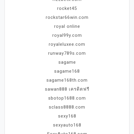
rocket45
rockstar66win.com
royal online
royal99y.com
royaleluxee.com
runway789s.com
sagame
sagame168
sagame168th.com
sawan888 เครดิตฟรี
sbotop1688.com
sclass8888.com
sexy168
sexyauto168
SexyAuto168.com