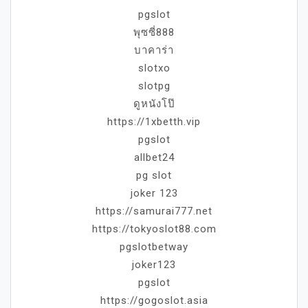
pgslot
พุซซี่888
บาคาร่า
slotxo
slotpg
ดูหนังโป๊
https://1xbetth.vip
pgslot
allbet24
pg slot
joker 123
https://samurai777.net
https://tokyoslot88.com
pgslotbetway
joker123
pgslot
https://gogoslot.asia