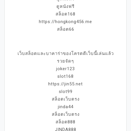
ดูหนังฟรี
สล็อต168
https://hongkong456.me
สล็อต66
เว็บสล็อตและบาคาร่าของโครตดีเว็บนี้เล่นแล้ว
รวยจัดๆ
joker123
slot168
https://jin55.net
slot99
สล็อตเว็บตรง
jinda44
สล็อตเว็บตรง
สล็อต888
JINDA888