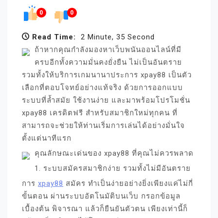
0
0
Read Time:
2 Minute, 35 Second
ถ้าหากคุณกำลังมองหาเว็บพนันออนไลน์ที่มี
ครบอีกทั้งความมั่นคงยั่งยืน ไม่เป็นอันตราย
รวมทั้งให้บริการเกมนานาประการ xpay88 เป็นตัว
เลือกที่ตอบโจทย์อย่างแท้จริง ด้วยการออกแบบ
ระบบที่ล้ำสมัย ใช้งานง่าย และมาพร้อมโปรโมชั่น
xpay88 เครดิตฟรี สำหรับสมาชิกใหม่ทุกคน ที่
สามารถจะช่วยให้ท่านเริ่มการเล่นได้อย่างมั่นใจ
ตั้งแต่นาทีแรก
คุณลักษณะเด่นของ xpay88 ที่คุณไม่ควรพลาด
1. ระบบสมัครสมาชิกง่าย รวมทั้งไม่มีอันตราย
การ
xpay88
สมัคร ทำเป็นง่ายอย่างยิ่งเพียงแค่ไม่กี่
ขั้นตอน ผ่านระบบอัตโนมัติบนเว็บ กรอกข้อมูล
เบื้องต้น พิจารณา แล้วก็ยืนยันตัวตน เพียงเท่านี้ก็