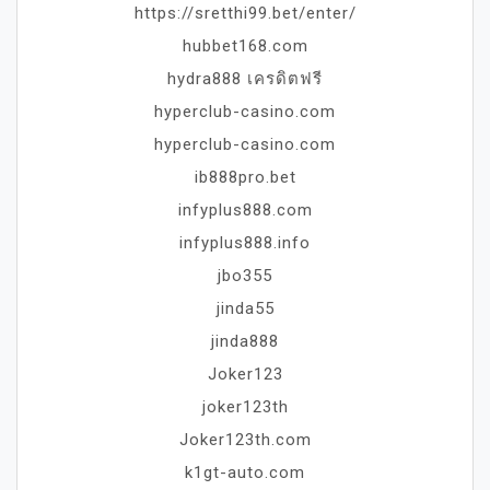
https://sretthi99.bet/enter/
hubbet168.com
hydra888 เครดิตฟรี
hyperclub-casino.com
hyperclub-casino.com
ib888pro.bet
infyplus888.com
infyplus888.info
jbo355
jinda55
jinda888
Joker123
joker123th
Joker123th.com
k1gt-auto.com