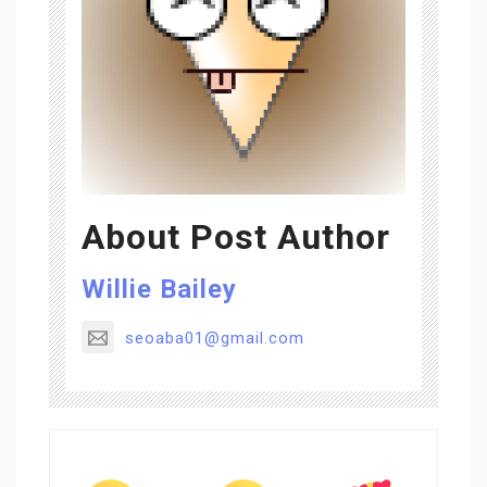
About Post Author
Willie Bailey
seoaba01@gmail.com