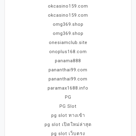
okcasino159.com
okcasino159.com
omg369.shop
omg369.shop
onesiamclub.site
onoplus168.com
panama888
pananthai99.com
pananthai99.com
paramax1688.info
PG
PG Slot
pg slot ทางเข้า
pg slot เปิดใหม่ล่าสุด
pg slot เว็บตรง