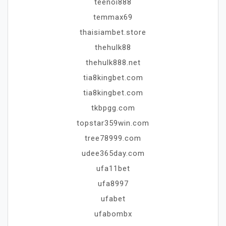
teenoi888
temmax69
thaisiambet.store
thehulk88
thehulk888.net
tia8kingbet.com
tia8kingbet.com
tkbpgg.com
topstar359win.com
tree78999.com
udee365day.com
ufa11bet
ufa8997
ufabet
ufabombx