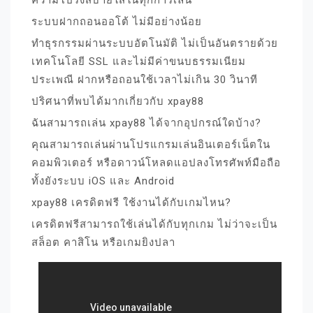
ความโปร่งสบายใสในทุกการเล่น
ระบบฝากถอนออโต้ ไม่มีอย่างน้อย
ทำธุรกรรมผ่านระบบอัตโนมัติ ไม่เป็นอันตรายด้วย
เทคโนโลยี SSL และไม่มีค่าขนบธรรมเนียม
ประเพณี ฝากหรือถอนใช้เวลาไม่เกิน 30 วินาที
ปริศนาที่พบได้มากเกี่ยวกับ xpay88
ฉันสามารถเล่น xpay88 ได้จากอุปกรณ์ใดบ้าง?
คุณสามารถเล่นผ่านโปรแกรมเล่นอินเตอร์เน็ตใน
คอมพิวเตอร์ หรือดาวน์โหลดแอปลงโทรศัพท์มือถือ
ทั้งยังระบบ iOS และ Android
xpay88 เครดิตฟรี ใช้งานได้กับเกมไหน?
เครดิตฟรีสามารถใช้เล่นได้กับทุกเกม ไม่ว่าจะเป็น
สล็อต คาสิโน หรือเกมยิงปลา