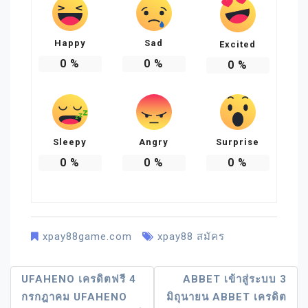
Happy
Sad
Excited
0
%
0
%
0
%
Sleepy
Angry
Surprise
0
%
0
%
0
%
xpay88game.com
xpay88 สมัคร
แนะแนว
UFAHENO เครดิตฟรี 4
ABBET เข้าสู่ระบบ 3
กรกฎาคม UFAHENO
มิถุนายน ABBET เครดิต
เรื่อง