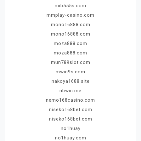
mib555s.com
mmplay-casino.com
mono16888.com
mono16888.com
moza888.com
moza888.com
mun789slot.com
mwin9s.com
nakoya1688.site
nbwin.me
nemo168casino.com
niseko168bet.com
niseko168bet.com
no1huay
no1huay.com