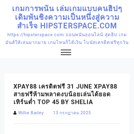
Skip
เกมการพนัน เล่มเกมแบบคนฮิปๆ
to
เดิมพันชิงความเป็นหนึ่งสู่ความ
content
สำเร็จ HIPSTERSPACE.COM
https://hipsterspace.com บ่อนพนันออนไลน์ สุดฮิป เกม
มันส์ให้เล่นมากมาย เกมไหนก็ได้เงิน โบนัสเครดิตฟรีทุกวัน
Close
Menu
XPAY88 เครดิตฟรี 31 JUNE XPAY88
สายฟรีห้ามพลาดงบน้อยเล่นได้ยอด
เทิร์นต่ำ TOP 45 BY SHELIA
Willie Bailey
13 กรกฎาคม 2025