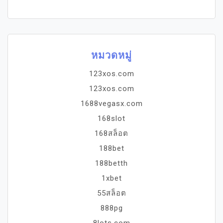
หมวดหมู่
123xos.com
123xos.com
1688vegasx.com
168slot
168สล็อต
188bet
188betth
1xbet
55สล็อต
888pg
8lots.com