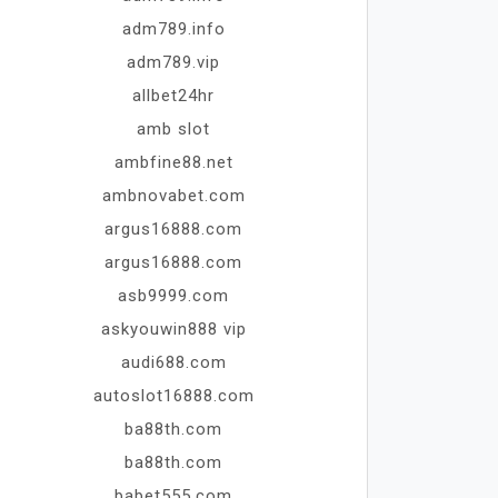
adm789.info
adm789.vip
allbet24hr
amb slot
ambfine88.net
ambnovabet.com
argus16888.com
argus16888.com
asb9999.com
askyouwin888 vip
audi688.com
autoslot16888.com
ba88th.com
ba88th.com
babet555.com