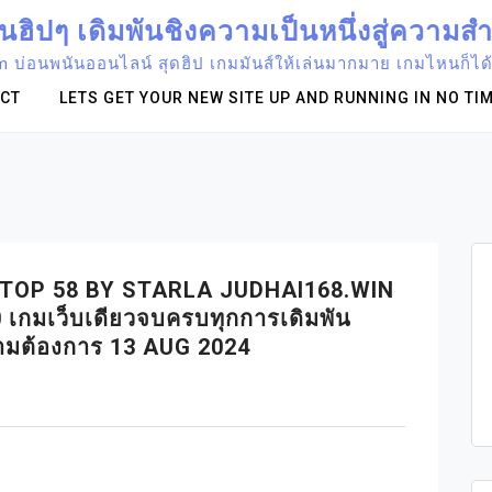
ฮิปๆ เดิมพันชิงความเป็นหนึ่งสู่ควา
m บ่อนพนันออนไลน์ สุดฮิป เกมมันส์ให้เล่นมากมาย เกมไหนก็ได้เ
CT
LETS GET YOUR NEW SITE UP AND RUNNING IN NO TIM
าน TOP 58 BY STARLA JUDHAI168.WIN
00 เกมเว็บเดียวจบครบทุกการเดิมพัน
วามต้องการ 13 AUG 2024