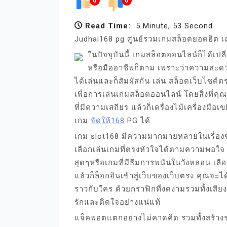
0
0
Read Time:
5 Minute, 53 Second
Judhai168 pg ศูนย์รวมเกมสล็อตยอดฮิต เล
ในปัจจุบันนี้ เกมสล็อตออนไลน์ก็ได้เปลี่
หรือมืออาชีพก็ตาม เพราะว่าความสะด
ได้เล่นและก็สัมผัสกัน เล่น สล็อตเว็บไซต
เพื่อการเล่นเกมสล็อตออนไลน์ โดยสิ่งที่คุณ
ที่มีความเสถียร แล้วก็เครื่องไม้เครื่องมือ
เกม
จัดให้168
PG ได้
เกม slot168 มีความมากมายหลายในเรื่องข
เลือกเล่นเกมที่ตรงหัวใจได้ตามความพอใจ ไ
สุดๆหรือเกมที่มีธีมการพนันในวังหลอน เลือ
แล้วก็ล็อกอินเข้าสู่เว็บของเว็บตรง คุณจ
ราวกับใคร ด้วยกราฟิกที่งดงามรวมทั้งเสีย
รักและติดใจอย่างแน่แท้
แจ็คพอตแตกอย่างไม่คาดคิด รวมทั้งสร้าง