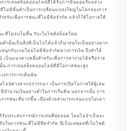
งการเล่นสล็อตออนไลน์ที่ได้รับการยินยอมรับอย่าง
์ที่ไม่มีขั้นต่ำเป็นการเปลี่ยนแปลงใหญ่ในโลกของการ
หรับเพื่อการชนะที่ไม่มีข้อจำกัด แล้วก็ให้โอกาสให้
ะที่ไม่จบไม่สิ้น กับเว็บไซต์สล็อตใหม่
นต่ำนั้นเป็นสิ่งที่เป็นไปได้แล้วก็น่าสนใจเป็นอย่างมาก
วมสนุกกับเกมโดยไม่มีข้อจำกัดทางการเงิน จึงทำให้
์ เป็นแนวทางหนึ่งสำหรับเพื่อการหารายได้หรือราย
ตุนั้น การเล่นสล็อตออนไลน์ที่มีโอกาสชนะสูง
ในวงการการเดิมพัน
ล็อตออนไลน์ต่างหากปรารถนา เป็นการเปิดโอกาสให้ผู้เล่น
มีจำนวนเงินอย่างต่ำในการเริ่มต้น นอกจากนั้น การ
บในการชนะที่มากขึ้น เนื่องด้วยสามารถเล่นแบบไม่เดา
่นได้รับประสบการณ์การเล่นที่สุดยอด โดยไม่จำเป็นจะ
รับในการชนะที่ไม่มีขีดจำกัด นี่เป็นเหตุผลที่เว็บไซต์