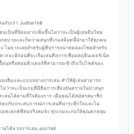
่นกับเรา Judhai168
ยนเป็นที่นิยมมากเพิ่มขึ้นไม่ว่าจะเป็นผู้เล่นมือใหม่
วกสบายและก็ความสนุกที่เกมสล็อตนี้นำมาให้ทุกคน
์ตรง ไม่ยากเลยสำหรับผู้ที่ปรารถนาทดลองโชคสำหรับ
ควรจะมีก่อนที่จะเริ่มเล่นคือการเชื่อมต่ออินเตอร์เน็ต
เขยื้อนหรือคอมพิวเตอร์ที่สามารถเข้าถึงเว็บไซต์ของ
องธีมและแบบอย่างการเล่น ทำให้ผู้เล่นสามารถ
ม่ว่าจะเป็นเกมที่มีธีมการเสี่ยงอันตรายในป่าสนุก
กเล่นได้ตามที่ใจต้องการ เมื่อคุณได้สมัครสมาชิก
ะได้พบกับประสบการณ์การเล่นที่น่าระทึกใจและไม่
งเอฟเฟกต์ที่สมจริงสมจัง ทุกเกมจะก่อให้คุณตกหลุม
รายได้จากการเล่น slot168