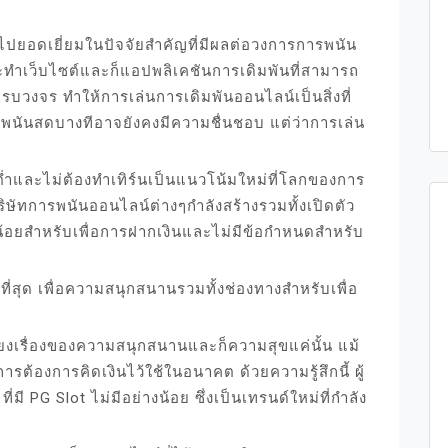
วล้ำไปยอดเยี่ยมในปัจจัยสำคัญที่มีผลต่อวงการการพนัน
ะทำเว็บไซต์และก็แอปพลิเคชันการเดิมพันที่สามารถ
บวงจร ทำให้การเล่นการเดิมพันออนไลน์เป็นสิ่งที่
เกมพนันสดบางทีอาจยังคงมีความชื่นชอบ แต่ว่าการเล่น
ต่ำและไม่ต้องทำเทิร์นเป็นแนวโน้มใหม่ที่โลกของการ
ริษัทการพนันออนไลน์ต่างๆกำลังสร้างรวมทั้งเปิดตัว
น้อยสำหรับเพื่อการฝากเงินและไม่มีข้อกำหนดสำหรับ
ที่สุด เพื่อความสนุกสนานรวมทั้งช่องทางสำหรับเพื่อ
เพียงเรื่องของความสนุกสนานและก็ความสุขแค่นั้น แม้
รต้องการคิดเงินไว้ใช้ในอนาคต ด้วยความรู้สึกนี้ ผู้
่มี PG Slot ไม่มีอย่างน้อย ซึ่งเป็นเทรนด์ใหม่ที่กำลัง