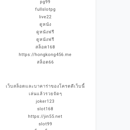
pg99
fullslotpg
live22
ดูหนัง
ดูหนังฟรี
ดูหนังฟรี
สล็อต168
https://hongkong456.me
สล็อต66
เว็บสล็อตและบาคาร่าของโครตดีเว็บนี้
เล่นแล้วรวยจัดๆ
joker123
slot168
https://jin55.net
slot99