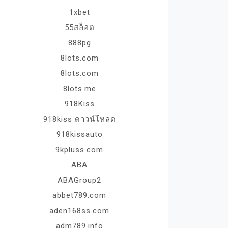
1xbet
55สล็อต
888pg
8lots.com
8lots.com
8lots.me
918Kiss
918kiss ดาวน์โหลด
918kissauto
9kpluss.com
ABA
ABAGroup2
abbet789.com
aden168ss.com
adm789.info