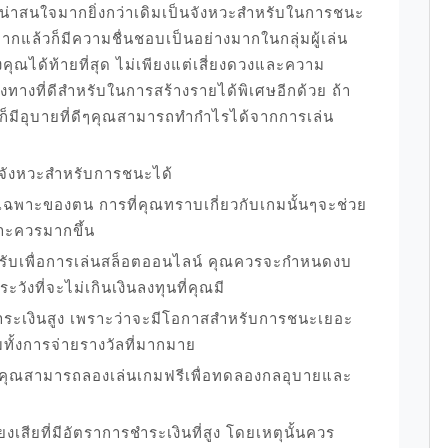
PG น่าสนใจมากยิ่งกว่าเดิมเป็นจังหวะสำหรับในการชนะ
มากแล้วก็มีความชื่นชอบเป็นอย่างมากในกลุ่มผู้เล่น
คุณได้ท้ายที่สุด ไม่เพียงแต่เสี่ยงดวงและความ
่องทางที่ดีสำหรับในการสร้างรายได้พิเศษอีกด้วย ถ้า
็มีอุบายที่ดีๆคุณสามารถทำกำไรได้จากการเล่น
มจังหวะสำหรับการชนะได้
เฉพาะของตน การที่คุณทราบเกี่ยวกับเกมนั้นๆจะช่วย
าะควรมากขึ้น
ดสำหรับเพื่อการเล่นสล็อตออนไลน์ คุณควรจะกำหนดงบ
งที่จะไม่เกินเงินลงทุนที่คุณมี
ชำระเงินสูง เพราะว่าจะมีโอกาสสำหรับการชนะเยอะ
มทั้งการจ่ายรางวัลที่มากมาย
ุณ คุณสามารถลองเล่นเกมฟรีเพื่อทดลองกลอุบายและ
งเสียที่มีอัตราการชำระเงินที่สูง โดยเหตุนั้นควร