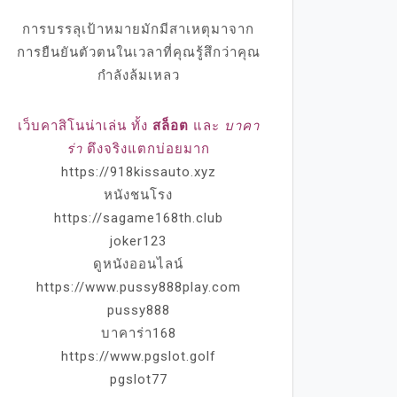
การบรรลุเป้าหมายมักมีสาเหตุมาจาก
การยืนยันตัวตนในเวลาที่คุณรู้สึกว่าคุณ
กำลังล้มเหลว
เว็บคาสิโนน่าเล่น ทั้ง
สล็อต
และ
บาคา
ร่า
ตึงจริงแตกบ่อยมาก
https://918kissauto.xyz
หนังชนโรง
https://sagame168th.club
joker123
ดูหนังออนไลน์
https://www.pussy888play.com
pussy888
บาคาร่า168
https://www.pgslot.golf
pgslot77