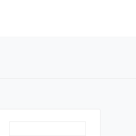
มสำเร็จ HIPSTERSPACE.COM
งิน โบนัสเครดิตฟรีทุกวัน
E!
PIN POSTS
ค้นหา
สำหรับ: