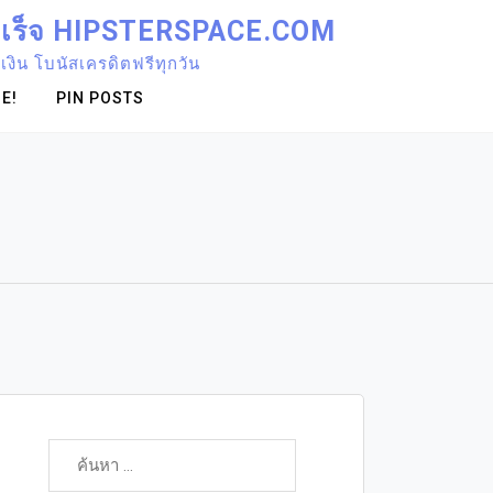
มสำเร็จ HIPSTERSPACE.COM
งิน โบนัสเครดิตฟรีทุกวัน
E!
PIN POSTS
ค้นหา
สำหรับ: