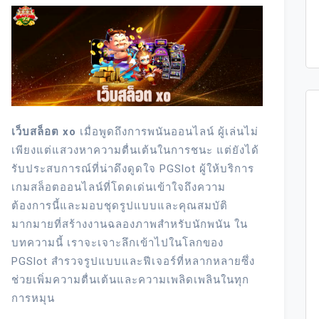
เว็บสล็อต xo
เมื่อพูดถึงการพนันออนไลน์ ผู้เล่นไม่
เพียงแต่แสวงหาความตื่นเต้นในการชนะ แต่ยังได้
รับประสบการณ์ที่น่าดึงดูดใจ PGSlot ผู้ให้บริการ
เกมสล็อตออนไลน์ที่โดดเด่นเข้าใจถึงความ
ต้องการนี้และมอบชุดรูปแบบและคุณสมบัติ
มากมายที่สร้างงานฉลองภาพสำหรับนักพนัน ใน
บทความนี้ เราจะเจาะลึกเข้าไปในโลกของ
PGSlot สำรวจรูปแบบและฟีเจอร์ที่หลากหลายซึ่ง
ช่วยเพิ่มความตื่นเต้นและความเพลิดเพลินในทุก
การหมุน