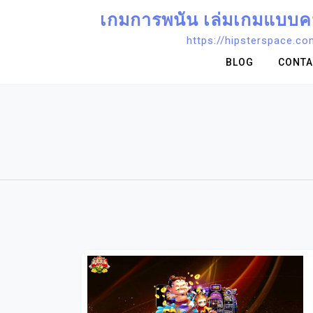
Skip
เกมการพนัน เล่มเกมแบบคน
to
https://hipsterspace.co
content
BLOG
CONTA