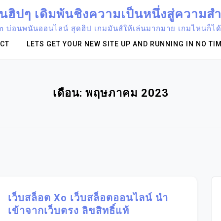
ฮิปๆ เดิมพันชิงความเป็นหนึ่งสู่ควา
m บ่อนพนันออนไลน์ สุดฮิป เกมมันส์ให้เล่นมากมาย เกมไหนก็ได้เ
CT
LETS GET YOUR NEW SITE UP AND RUNNING IN NO TIM
เดือน:
พฤษภาคม 2023
เว็บสล็อต Xo เว็บสล็อตออนไลน์ นำ
เข้าจากเว็บตรง ลิขสิทธิ์แท้