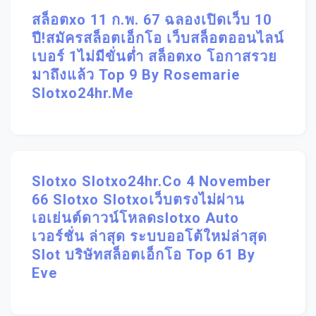
สล็อตxo 11 ก.พ. 67 ฉลองเปิดเว็บ 10
ปี!สมัครสล็อตเอ็กโอ เว็บสล็อตออนไลน์
เบอร์ 1ไม่มีขั่นต่ำ สล็อตxo โอกาสรวย
มาถึงแล้ว Top 9 By Rosemarie
Slotxo24hr.me
Slotxo Slotxo24hr.co 4 November
66 Slotxo Slotxoเว็บตรงไม่ผ่าน
เอเย่นต์ดาวน์โหลดslotxo Auto
เวอร์ชั่น ล่าสุด ระบบออโต้ใหม่ล่าสุด
Slot บริษัทสล็อตเอ็กโอ Top 61 By
Eve