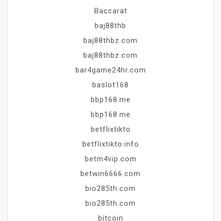
Baccarat
baj88thb
baj88thbz.com
baj88thbz.com
bar4game24hr.com
baslot168
bbp168.me
bbp168.me
betflixtikto
betflixtikto.info
betm4vip.com
betwin6666.com
bio285th.com
bio285th.com
bitcoin