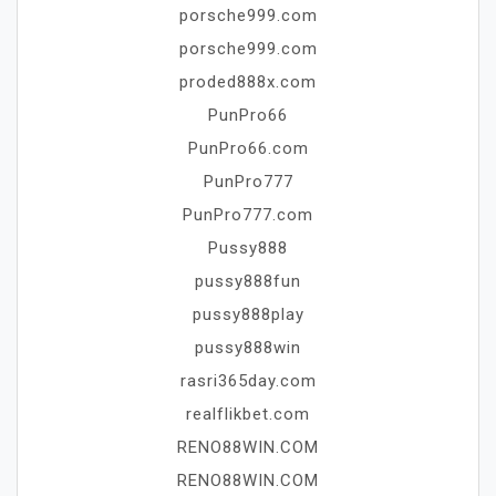
porsche999.com
porsche999.com
proded888x.com
PunPro66
PunPro66.com
PunPro777
PunPro777.com
Pussy888
pussy888fun
pussy888play
pussy888win
rasri365day.com
realflikbet.com
RENO88WIN.COM
RENO88WIN.COM