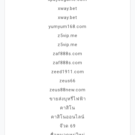
xway.bet
xway.bet
yumyum168.com
z5vip.me
z5vip.me
zaf888s.com
zaf888s.com
zeed1911.com
zeus66
zeus88new.com
ขายส่งบุหรี่ไฟฟ้า
คาสิโน
คาสิโนออนไลน์
จ๊วด 69