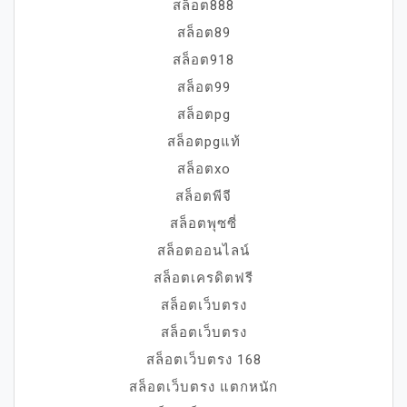
สล็อต888
สล็อต89
สล็อต918
สล็อต99
สล็อตpg
สล็อตpgแท้
สล็อตxo
สล็อตพีจี
สล็อตพุซซี่
สล็อตออนไลน์
สล็อตเครดิตฟรี
สล็อตเว็บตรง
สล็อตเว็บตรง
สล็อตเว็บตรง 168
สล็อตเว็บตรง แตกหนัก