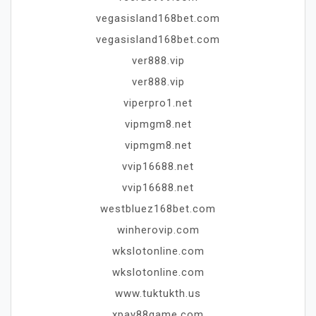
vegasisland168bet.com
vegasisland168bet.com
ver888.vip
ver888.vip
viperpro1.net
vipmgm8.net
vipmgm8.net
vvip16688.net
vvip16688.net
westbluez168bet.com
winherovip.com
wkslotonline.com
wkslotonline.com
www.tuktukth.us
xpay88game.com