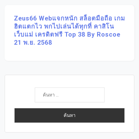
Zeus66 Webแจกหนัก สล็อตมือถือ เกม
ฮิตแตกไว พกไปเล่นได้ทุกที่ คาสิโน
เว็บแม่ เครดิตฟรี Top 38 By Roscoe
21 พ.ย. 2568
ค้นหา
สำหรับ: