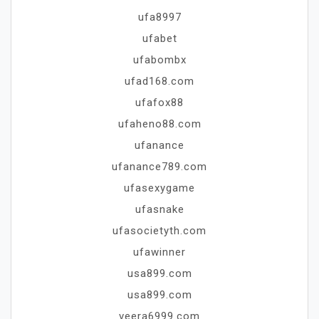
ufa8997
ufabet
ufabombx
ufad168.com
ufafox88
ufaheno88.com
ufanance
ufanance789.com
ufasexygame
ufasnake
ufasocietyth.com
ufawinner
usa899.com
usa899.com
veera6999.com