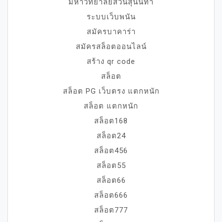
มหาวิทยาลัยสวนสุนันทา
ระบบเว็บพนัน
สมัครบาคาร่า
สมัครสล็อตออนไลน์
สร้าง qr code
สล็อต
สล็อต PG เว็บตรง แตกหนัก
สล็อต แตกหนัก
สล็อต168
สล็อต24
สล็อต456
สล็อต55
สล็อต66
สล็อต666
สล็อต777