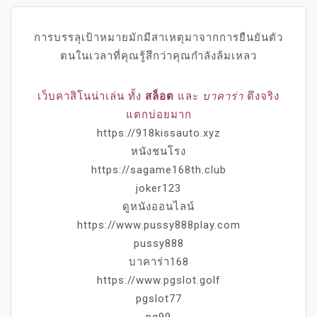
การบรรลุเป้าหมายมักมีสาเหตุมาจากการยืนยันตัว
ตนในเวลาที่คุณรู้สึกว่าคุณกำลังล้มเหลว
เว็บคาสิโนน่าเล่น ทั้ง
สล็อต
และ
บาคาร่า
ตึงจริง
แตกบ่อยมาก
https://918kissauto.xyz
หนังชนโรง
https://sagame168th.club
joker123
ดูหนังออนไลน์
https://www.pussy888play.com
pussy888
บาคาร่า168
https://www.pgslot.golf
pgslot77