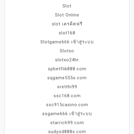
Slot
Slot Online
slot เครดิตฟรี
slot168
Slotgame666 เข้าสู่ระบบ
Slotxo
slotxo24hr
spbetflik888.com
sqgame555s.com
sretthi99
ssc168.com
ssc915casino.com
ssgame666 เข้าสู่ระบบ
starrich99.com
sudyod888s.com