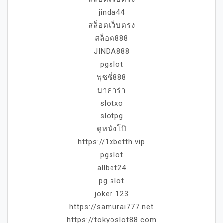
jinda44
สล็อตเว็บตรง
สล็อต888
JINDA888
pgslot
พุซซี่888
บาคาร่า
slotxo
slotpg
ดูหนังโป๊
https://1xbetth.vip
pgslot
allbet24
pg slot
joker 123
https://samurai777.net
https://tokyoslot88.com