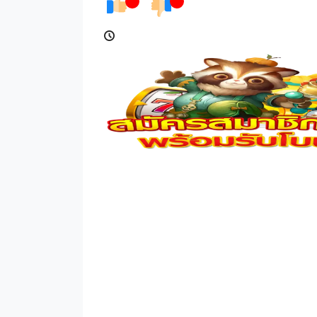
0
0
Read Time:
5 Minute, 4 Second
บริการสำหรับสมาชิก ที่รักในการลงเดิมพัน
ออนไลน์ที่มีให้บริการบนเว็บนี้มีความหล
ท่านได้ใช้งาน ล้วนแต่เป็นเกมการเดิมพัน ที
เรานี้เป็นเว็บที่การเดิมพันที่ไม่เอาเปรียบเ
เฝ้ามอง ด้วยเหตุว่าแต่ละเกมสามารถพนันได้
ความสำเร็จรวมทั้งเล่นเกมสล็อตออนไลน์บนเ
สำหรับเพื่อการเข้าใช้บริการ เหตุนี้ก็เลยท
ความนิยมอย่างยิ่ง