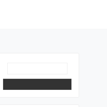
มสำเร็จ HIPSTERSPACE.COM
งิน โบนัสเครดิตฟรีทุกวัน
E!
PIN POSTS
ค้นหา
สำหรับ: