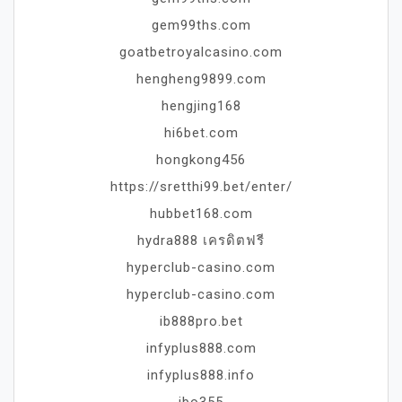
gem99ths.com
goatbetroyalcasino.com
hengheng9899.com
hengjing168
hi6bet.com
hongkong456
https://sretthi99.bet/enter/
hubbet168.com
hydra888 เครดิตฟรี
hyperclub-casino.com
hyperclub-casino.com
ib888pro.bet
infyplus888.com
infyplus888.info