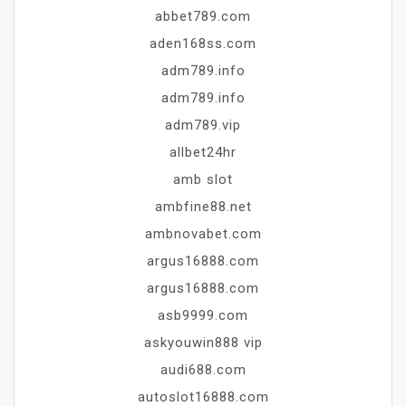
abbet789.com
aden168ss.com
adm789.info
adm789.info
adm789.vip
allbet24hr
amb slot
ambfine88.net
ambnovabet.com
argus16888.com
argus16888.com
asb9999.com
askyouwin888 vip
audi688.com
autoslot16888.com