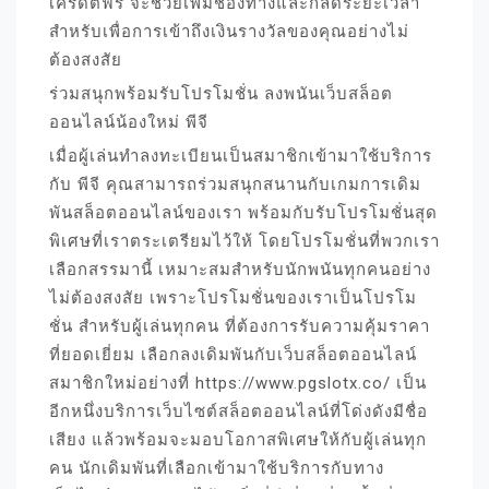
เครดิตฟรี จะช่วยเพิ่มช่องทางและก็ลดระยะเวลา
สำหรับเพื่อการเข้าถึงเงินรางวัลของคุณอย่างไม่
ต้องสงสัย
ร่วมสนุกพร้อมรับโปรโมชั่น ลงพนันเว็บสล็อต
ออนไลน์น้องใหม่ พีจี
เมื่อผู้เล่นทำลงทะเบียนเป็นสมาชิกเข้ามาใช้บริการ
กับ พีจี คุณสามารถร่วมสนุกสนานกับเกมการเดิม
พันสล็อตออนไลน์ของเรา พร้อมกับรับโปรโมชั่นสุด
พิเศษที่เราตระเตรียมไว้ให้ โดยโปรโมชั่นที่พวกเรา
เลือกสรรมานี้ เหมาะสมสำหรับนักพนันทุกคนอย่าง
ไม่ต้องสงสัย เพราะโปรโมชั่นของเราเป็นโปรโม
ชั่น สำหรับผู้เล่นทุกคน ที่ต้องการรับความคุ้มราคา
ที่ยอดเยี่ยม เลือกลงเดิมพันกับเว็บสล็อตออนไลน์
สมาชิกใหม่อย่างที่ https://www.pgslotx.co/ เป็น
อีกหนึ่งบริการเว็บไซต์สล็อตออนไลน์ที่โด่งดังมีชื่อ
เสียง แล้วพร้อมจะมอบโอกาสพิเศษให้กับผู้เล่นทุก
คน นักเดิมพันที่เลือกเข้ามาใช้บริการกับทาง