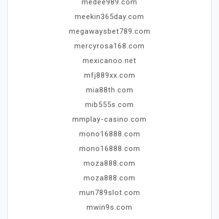
medee989.com
meekin365day.com
megawaysbet789.com
mercyrosa168.com
mexicanoo.net
mfj889xx.com
mia88th.com
mib555s.com
mmplay-casino.com
mono16888.com
mono16888.com
moza888.com
moza888.com
mun789slot.com
mwin9s.com