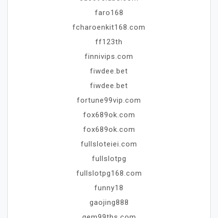
faro168
fcharoenkit168.com
ff123th
finnivips.com
fiwdee.bet
fiwdee.bet
fortune99vip.com
fox689ok.com
fox689ok.com
fullsloteiei.com
fullslotpg
fullslotpg168.com
funny18
gaojing888
gem99ths.com