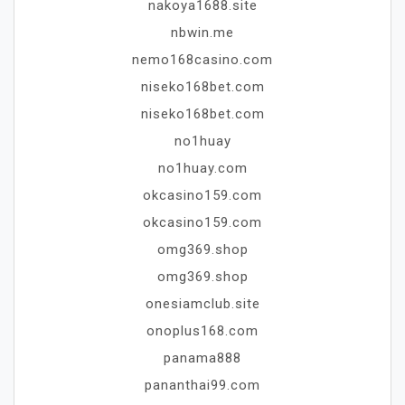
nakoya1688.site
nbwin.me
nemo168casino.com
niseko168bet.com
niseko168bet.com
no1huay
no1huay.com
okcasino159.com
okcasino159.com
omg369.shop
omg369.shop
onesiamclub.site
onoplus168.com
panama888
pananthai99.com