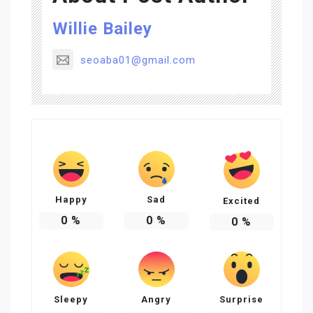
Willie Bailey
seoaba01@gmail.com
Happy
Sad
Excited
0
%
0
%
0
%
Sleepy
Angry
Surprise