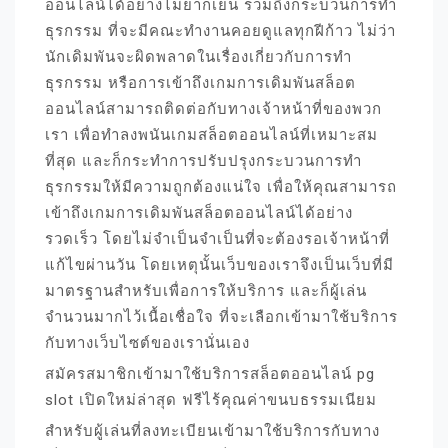
ออนไลน์ได้อย่างไม่ยากเย็น รวมถึงกระบวนการทำ
ธุรกรรม ที่จะมีคณะทำงานคอยดูแลทุกฝีก้าว ไม่ว่า
นักเดิมพันจะผิดพลาดในเรื่องเกี่ยวกับการทำ
ธุรกรรม หรือการเข้าถึงเกมการเดิมพันสล็อต
ออนไลน์สามารถติดต่อกับทางเจ้าหน้าที่ของพวก
เรา เพื่อทำลงพนันเกมสล็อตออนไลน์ที่เหมาะสม
ที่สุด และก็กระทำการปรับปรุงกระบวนการทำ
ธุรกรรมให้มีความถูกต้องแน่ใจ เพื่อให้คุณสามารถ
เข้าถึงเกมการเดิมพันสล็อตออนไลน์ได้อย่าง
รวดเร็ว โดยไม่จำเป็นจำเป็นที่จะต้องรอเจ้าหน้าที่
แก้ไขผ่านวัน โดยเหตุนั้นเว็บของเราจึงเป็นเว็บที่มี
มาตรฐานสำหรับเพื่อการให้บริการ และก็ผู้เล่น
จำนวนมากไว้เนื้อเชื่อใจ ที่จะเลือกเข้ามาใช้บริการ
กับทางเว็บไซต์ของเรานั่นเอง
สมัครสมาชิกเข้ามาใช้บริการสล็อตออนไลน์ pg
slot เปิดใหม่ล่าสุด ฟรีไร้คุณค่าขนบธรรมเนียม
สำหรับผู้เล่นที่ลงทะเบียนเข้ามาใช้บริการกับทาง