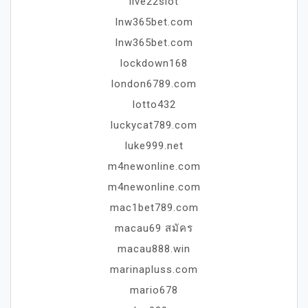
live22slot
lnw365bet.com
lnw365bet.com
lockdown168
london6789.com
lotto432
luckycat789.com
luke999.net
m4newonline.com
m4newonline.com
mac1bet789.com
macau69 สมัคร
macau888.win
marinapluss.com
mario678