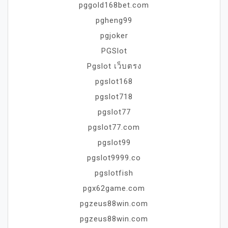
pggold168bet.com
pgheng99
pgjoker
PGSlot
Pgslot เว็บตรง
pgslot168
pgslot718
pgslot77
pgslot77.com
pgslot99
pgslot9999.co
pgslotfish
pgx62game.com
pgzeus88win.com
pgzeus88win.com