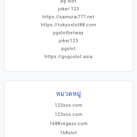
pg slot
joker 123
https://samurai777.net
https://tokyoslot88.com
pgslotbetway
joker123
pgslot
https://gogoslot.asia
หมวดหมู่
123xos.com
123xos.com
1688vegasx.com
168slot