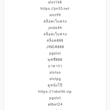
slot168
https://jin55.net
slot99
สล็อตเว็บตรง
jinda44
สล็อตเว็บตรง
สล็อต888
JINDA888
pgslot
พุซซี่888
บาคาร่า
slotxo
slotpg
ดูหนังโป๊
https://1xbetth.vip
pgslot
allbet24