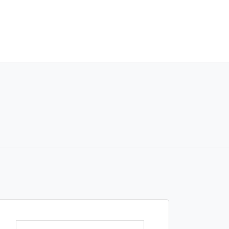
มสำเร็จ HIPSTERSPACE.COM
งิน โบนัสเครดิตฟรีทุกวัน
E!
PIN POSTS
ค้นหา