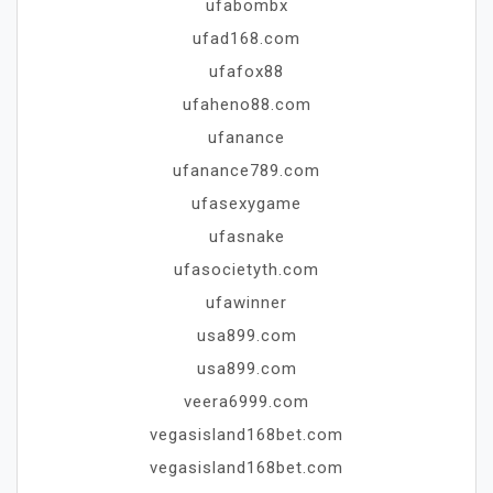
ufabombx
ufad168.com
ufafox88
ufaheno88.com
ufanance
ufanance789.com
ufasexygame
ufasnake
ufasocietyth.com
ufawinner
usa899.com
usa899.com
veera6999.com
vegasisland168bet.com
vegasisland168bet.com