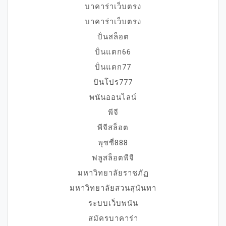
บาคาร่าเว็บตรง
บาคาร่าเว็บตรง
ปั่นสล็อต
ปั่นแตก66
ปั่นแตก77
ปันโปร777
พนันออนไลน์
พีจี
พีจีสล็อต
พุซซี่888
ฟลูสล็อตพีจี
มหาวิทยาลัยราชภัฏ
มหาวิทยาลัยสวนสุนันทา
ระบบเว็บพนัน
สมัครบาคาร่า