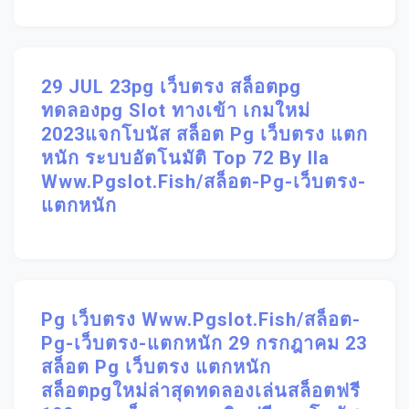
29 JUL 23pg เว็บตรง สล็อตpg
ทดลองpg Slot ทางเข้า เกมใหม่
2023แจกโบนัส สล็อต Pg เว็บตรง แตก
หนัก ระบบอัตโนมัติ Top 72 By Ila
Www.pgslot.fish/สล็อต-Pg-เว็บตรง-
แตกหนัก
Pg เว็บตรง Www.pgslot.fish/สล็อต-
Pg-เว็บตรง-แตกหนัก 29 กรกฎาคม 23
สล็อต Pg เว็บตรง แตกหนัก
สล็อตpgใหม่ล่าสุดทดลองเล่นสล็อตฟรี