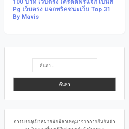
100 บาท เว็บตรง เครดิตฟรีแจกโบนัส
Pg เว็บตรง แจกทริคชนะเว็บ Top 31
By Mavis
ค้นหา
สำหรับ:
การบรรลุเป้าหมายมักมีสาเหตุมาจากการยืนยันตัว