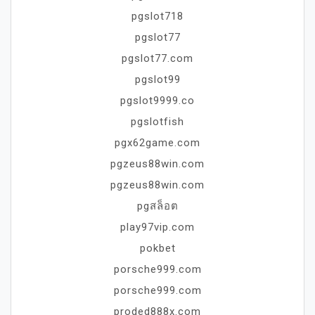
pgslot718
pgslot77
pgslot77.com
pgslot99
pgslot9999.co
pgslotfish
pgx62game.com
pgzeus88win.com
pgzeus88win.com
pgสล็อต
play97vip.com
pokbet
porsche999.com
porsche999.com
proded888x.com