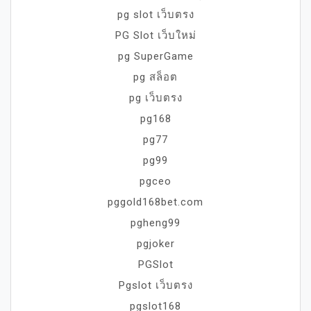
pg slot เว็บตรง
PG Slot เว็บใหม่
pg SuperGame
pg สล็อต
pg เว็บตรง
pg168
pg77
pg99
pgceo
pggold168bet.com
pgheng99
pgjoker
PGSlot
Pgslot เว็บตรง
pgslot168