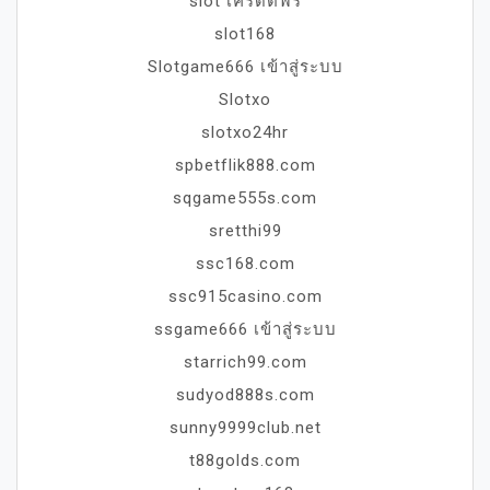
slot เครดิตฟรี
slot168
Slotgame666 เข้าสู่ระบบ
Slotxo
slotxo24hr
spbetflik888.com
sqgame555s.com
sretthi99
ssc168.com
ssc915casino.com
ssgame666 เข้าสู่ระบบ
starrich99.com
sudyod888s.com
sunny9999club.net
t88golds.com