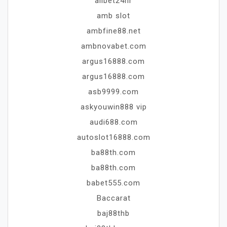
allbet24hr
amb slot
ambfine88.net
ambnovabet.com
argus16888.com
argus16888.com
asb9999.com
askyouwin888 vip
audi688.com
autoslot16888.com
ba88th.com
ba88th.com
babet555.com
Baccarat
baj88thb