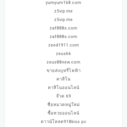
yumyum168.com
z5vip.me
z5vip.me
zaf888s.com
zaf888s.com
zeed1911.com
zeus66
zeus88new.com
ขายส่งบุหรี่ไฟฟ้า
คาสิโน
คาสิโนออนไลน์
จ๊วด 69
ชื่อหมวดหมู่ใหม่
ซื้อหวยออนไลน์
ดาวน์โหลด918kiss pc