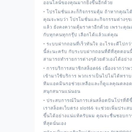
ออนไลน์ของคุณมากยิ่งขึ้นอีกด้วย
• โปรโมชั่นและก็กิจกรรมคุ้ม ถ้าหากคุณได
คุณจะพบว่า โปรโมชั่นและกิจกรรมต่างๆข
แล้ว ยังคงความคุ้มราคาอีกด้วย เพราะคุณส
กับทุกคนทุกกรุ๊ป เลือกได้แล้วแต่คุณ
• ระบบฝากถอนที่เร็วทันใจ อะไรจะดีไปกว
นี้ล่ะนะครับ กับระบบฝากถอนที่ดีที่สุดต
สามารถทำรายการต่างๆด้วยตัวเองได้อย่างเ
• การบริการสมาชิกสล็อต66 เนื่องจากว่าพ
เข้ามาใช้บริการ พวกเราเป็นไปไม่ได้ทรา
ทีมแอดมินรอช่วยเหลือและก็ดูแลคุณตลอด 
สนุกสนานแน่นอน
• ประสบการณ์ในการเล่นสล็อตปันโปรที่ดีขึ้
เราสล็อตเว็บตรง slot66 จะช่วยเพิ่มประ
ขึ้นได้อย่างแน่แท้ครับผม คุณจะชื่นชอบการเ
ที่สุดนั่นเอง