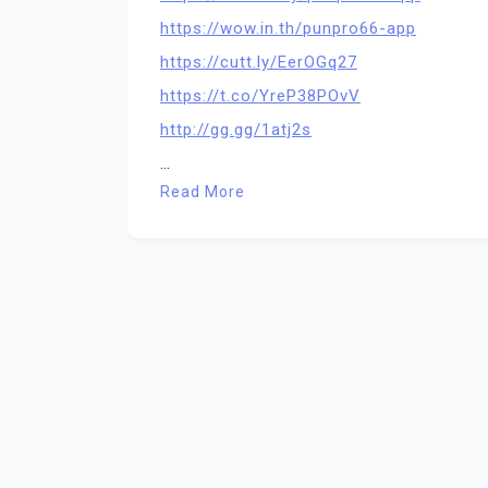
https://wow.in.th/punpro66-app
https://cutt.ly/EerOGq27
https://t.co/YreP38POvV
http://gg.gg/1atj2s
…
Read More