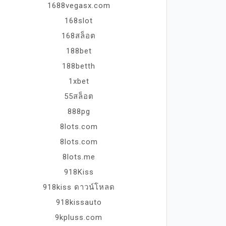
1688vegasx.com
168slot
168สล็อต
188bet
188betth
1xbet
55สล็อต
888pg
8lots.com
8lots.com
8lots.me
918Kiss
918kiss ดาวน์โหลด
918kissauto
9kpluss.com