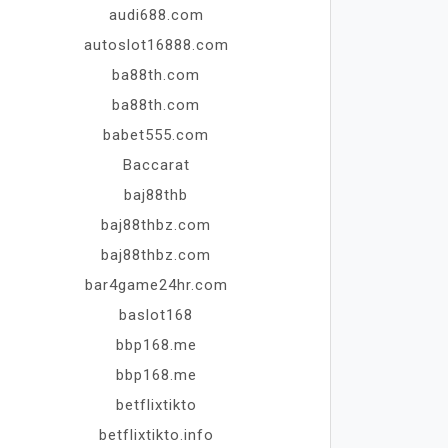
audi688.com
autoslot16888.com
ba88th.com
ba88th.com
babet555.com
Baccarat
baj88thb
baj88thbz.com
baj88thbz.com
bar4game24hr.com
baslot168
bbp168.me
bbp168.me
betflixtikto
betflixtikto.info