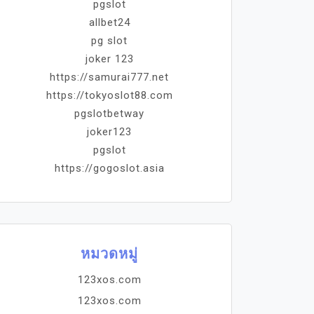
pgslot
allbet24
pg slot
joker 123
https://samurai777.net
https://tokyoslot88.com
pgslotbetway
joker123
pgslot
https://gogoslot.asia
หมวดหมู่
123xos.com
123xos.com