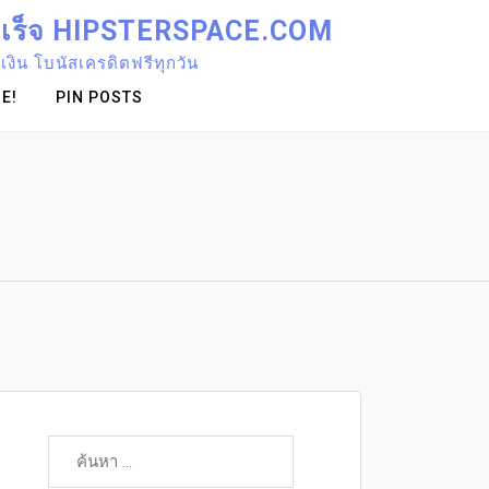
มสำเร็จ HIPSTERSPACE.COM
งิน โบนัสเครดิตฟรีทุกวัน
E!
PIN POSTS
ค้นหา
สำหรับ: