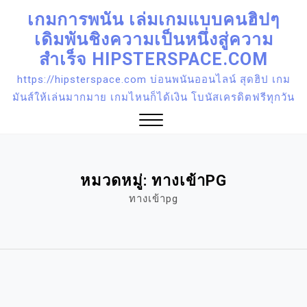
Skip
เกมการพนัน เล่มเกมแบบคนฮิปๆ
to
เดิมพันชิงความเป็นหนึ่งสู่ความ
content
สำเร็จ HIPSTERSPACE.COM
https://hipsterspace.com บ่อนพนันออนไลน์ สุดฮิป เกม
มันส์ให้เล่นมากมาย เกมไหนก็ได้เงิน โบนัสเครดิตฟรีทุกวัน
Close
Menu
หมวดหมู่:
ทางเข้าPG
ทางเข้าpg