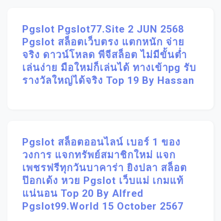
Pgslot Pgslot77.site 2 JUN 2568
Pgslot สล็อตเว็บตรง แตกหนัก จ่าย
จริง ดาวน์โหลด พีจีสล็อต ไม่มีขั้นต่ำ
เล่นง่าย มือใหม่ก็เล่นได้ ทางเข้าpg รับ
รางวัลใหญ่ได้จริง Top 19 By Hassan
Pgslot สล็อตออนไลน์ เบอร์ 1 ของ
วงการ แจกทรัพย์สมาชิกใหม่ แจก
เพชรฟรีทุกวันบาคาร่า ยิงปลา สล็อต
ป๊อกเด้ง หวย Pgslot เว็บแม่ เกมแท้
แน่นอน Top 20 By Alfred
Pgslot99.world 15 October 2567