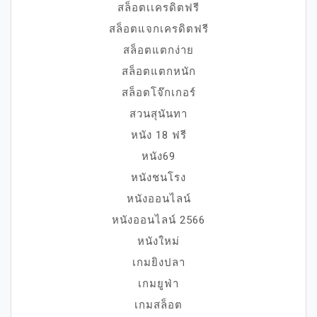
สล็อตเเครดิตฟรี
สล็อตแจกเครดิตฟรี
สล็อตแตกง่าย
สล็อตแตกหนัก
สล็อตโจ๊กเกอร์
สวนสุนันทา
หนัง 18 ฟรี
หนัง69
หนังชนโรง
หนังออนไลน์
หนังออนไลน์ 2566
หนังใหม่
เกมยิงปลา
เกมยูฟ่า
เกมสล็อต