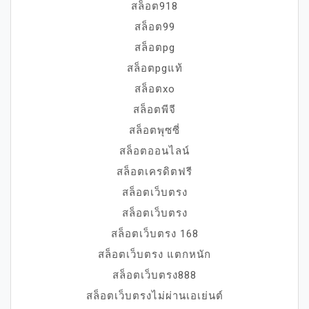
สล็อต918
สล็อต99
สล็อตpg
สล็อตpgแท้
สล็อตxo
สล็อตพีจี
สล็อตพุซซี่
สล็อตออนไลน์
สล็อตเครดิตฟรี
สล็อตเว็บตรง
สล็อตเว็บตรง
สล็อตเว็บตรง 168
สล็อตเว็บตรง แตกหนัก
สล็อตเว็บตรง888
สล็อตเว็บตรงไม่ผ่านเอเย่นต์