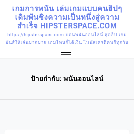
Skip
เกมการพนัน เล่มเกมแบบคนฮิปๆ
to
เดิมพันชิงความเป็นหนึ่งสู่ความ
content
สำเร็จ HIPSTERSPACE.COM
https://hipsterspace.com บ่อนพนันออนไลน์ สุดฮิป เกม
มันส์ให้เล่นมากมาย เกมไหนก็ได้เงิน โบนัสเครดิตฟรีทุกวัน
Close
Menu
ป้ายกำกับ:
พนันออนไลน์