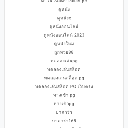
ดาวน์โหลด918kiss pc
ดูหนัง
ดูหนังx
ดูหนังออนไลน์
ดูหนังออนไลน์ 2023
ดูหนังใหม่
ถูกหวย88
ทดลองเล่นpg
ทดลองเล่นสล็อต
ทดลองเล่นสล็อต pg
ทดลองเล่นสล็อต PG เว็บตรง
ทางเข้า pg
ทางเข้าpg
บาคาร่า
บาคาร่า168