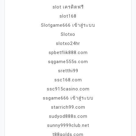
slot เครดิตฟรี
slot168
Slotgame666 เข้าสู่ระบบ
Slotxo
slotxo24hr
spbetflik888.com
sqgame555s.com
sretthi99
ssc168.com
ssc915casino.com
ssgame666 เข้าสู่ระบบ
starrich99.com
sudyod888s.com
sunny9999club.net
t88golds.com