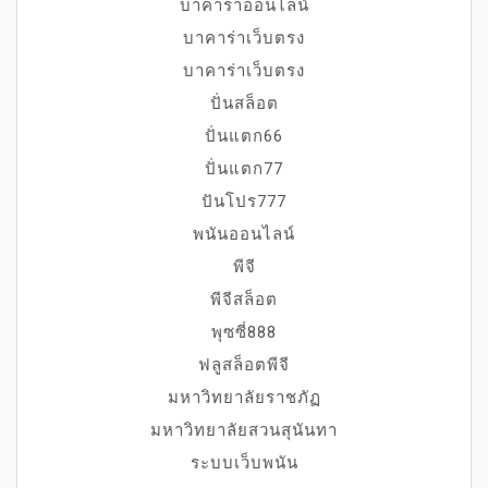
บาคาร่าออนไลน์
บาคาร่าเว็บตรง
บาคาร่าเว็บตรง
ปั่นสล็อต
ปั่นแตก66
ปั่นแตก77
ปันโปร777
พนันออนไลน์
พีจี
พีจีสล็อต
พุซซี่888
ฟลูสล็อตพีจี
มหาวิทยาลัยราชภัฏ
มหาวิทยาลัยสวนสุนันทา
ระบบเว็บพนัน