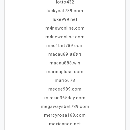
lotto432
luckycat789.com
luke999.net
m4newonline.com
m4newonline.com
mac1bet789.com
macau69 สมัคร
macau888.win
marinapluss.com
mario678
medee989.com
meekin365day.com
megawaysbet789.com
mercyrosa168.com
mexicanoo.net