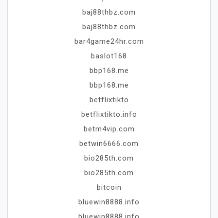
baj88thbz.com
baj88thbz.com
bar4game24hr.com
baslot168
bbp168.me
bbp168.me
betflixtikto
betflixtikto.info
betm4vip.com
betwin6666.com
bio285th.com
bio285th.com
bitcoin
bluewin8888.info
bluewin8888.info