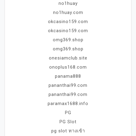
no1huay
no1huay.com
okcasino159.com
okcasino159.com
omg369.shop
omg369.shop
onesiamclub.site
onoplus168.com
panama888
pananthai99.com
pananthai99.com
paramax1688.info
PG
PG Slot
pg slot ทางเข้า