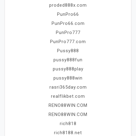
proded888x.com
PunPro66
PunPro66.com
PunPro777
PunPro777.com
Pussy888
pussy888fun
pussy888play
pussy888win
rasri365day.com
realflikbet.com
RENO88WIN.COM
RENO88WIN.COM
rich818
rich8188.net