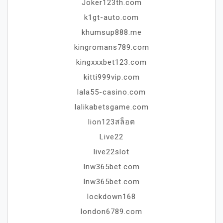
Joker123th.com
k1gt-auto.com
khumsup888.me
kingromans789.com
kingxxxbet123.com
kitti999vip.com
lala55-casino.com
lalikabetsgame.com
lion123สล็อต
Live22
live22slot
lnw365bet.com
lnw365bet.com
lockdown168
london6789.com