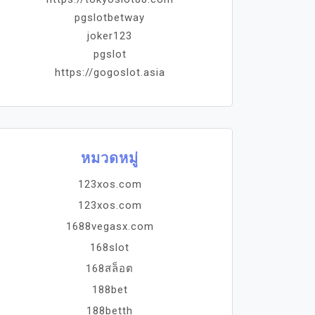
pgslotbetway
joker123
pgslot
https://gogoslot.asia
หมวดหมู่
123xos.com
123xos.com
1688vegasx.com
168slot
168สล็อต
188bet
188betth