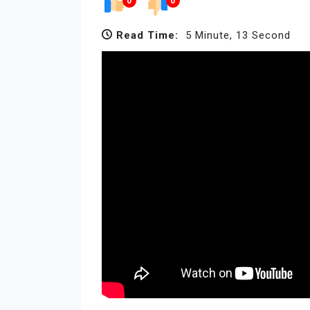
0
0
Read Time:
5 Minute, 13 Second