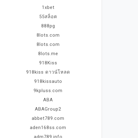
1xbet
55สล็อต
888pg
8lots.com
8lots.com
8lots.me
918Kiss
918kiss ดาวน์โหลด
918kissauto
9kpluss.com
ABA
ABAGroup2
abbet789.com
aden168ss.com
adm789.info