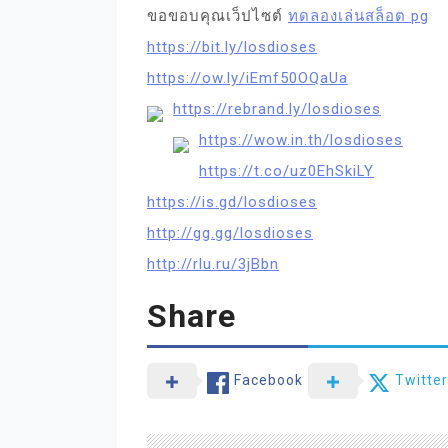
ขอขอบคุณเว็ปไซต์
ทดลองเล่นสล็อต pg
https://bit.ly/losdioses
https://ow.ly/iEmf50OQaUa
https://rebrand.ly/losdioses
https://wow.in.th/losdioses
https://t.co/uz0EhSkiLY
https://is.gd/losdioses
http://gg.gg/losdioses
http://rlu.ru/3jBbn
Share
Facebook
Twitter