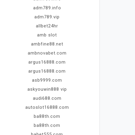
adm789.info
adm789.vip
allbet24hr
amb slot
ambfine88.net
ambnovabet.com
argus16888.com
argus16888.com
asb9999.com
askyouwin888 vip
audi688.com
autoslot16888.com
ba88th.com
ba88th.com
babet555.com