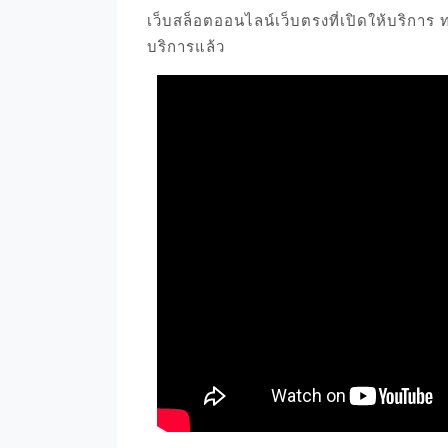
เว็บสล็อตออนไลน์เว็บตรงที่เปิดให้บริการ 
บริการแล้ว