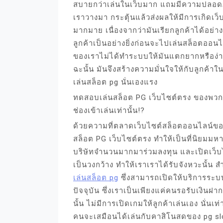
สบายกว่าเล่นในเว็บมาก แถมมีความปลอดภ
เราวางมา กระตุ้นแล้วส่งผลให้มีการเกิดเว
มากมาย เนื่องจากว่ามันเรียกลูกค้าได้อย่
ลูกค้าเป็นอย่างยิ่งก่อนจะไปเล่นสล็อตออน
ของเราไม่ได้ทำระบบให้มันแตกยากหรือง่
ฉะนั้น มันจึงสร้างความมั่นใจให้กับลูกค้า
เล่นสล็อต pg นั่นเองแรง
ทดสอบเล่นสล็อต PG เว็บไซต์ตรง ของพวกเรา
ช่องเข้าเล่นเท่านั้น!?
ด้วยความที่ตลาดเว็บไซต์สล็อตออนไลน์ขอ
สล็อต PG เว็บไซต์ตรง ทำให้เป็นที่นิยมมห
บริษัทจำนวนมากมาร่วมลงทุน และเปิดเว็
เป็นวงกว้าง ทำให้เราเราได้รับจังหวะนั้น 
เล่นสล็อต pg
ซึ่งสามารถเปิดให้บริการระบ
ปัจจุบัน ซึ่งเราเป็นเพียงแค่คนรอรับเงิน
นั้น ไม่มีการเปิดเกมให้ลูกค้าเล่นเอง นั่นเท
คนจะเสมือนได้เล่นกับคาสิโนสดของ pg s