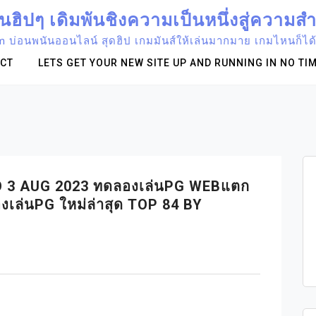
ฮิปๆ เดิมพันชิงความเป็นหนึ่งสู่ควา
m บ่อนพนันออนไลน์ สุดฮิป เกมมันส์ให้เล่นมากมาย เกมไหนก็ได้เ
CT
LETS GET YOUR NEW SITE UP AND RUNNING IN NO TIM
O 3 AUG 2023 ทดลองเล่นPG WEBแตก
งเล่นPG ใหม่ล่าสุด TOP 84 BY