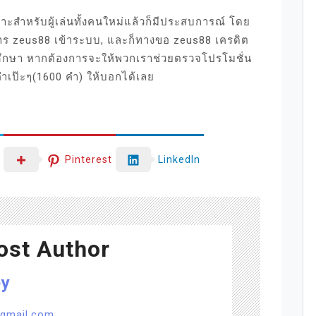
าะสำหรับผู้เล่นทั้งคนใหม่แล้วก็มีประสบการณ์ โดย
าร zeus88 เข้าระบบ, และก็ทางขอ zeus88 เครดิต
ศึกษา หากต้องการจะให้พวกเราช่วยตรวจโปรโมชั่น
บคำเป๊ะๆ(1600 คำ) ให้บอกได้เลย
Pinterest
LinkedIn
ost Author
ey
gmail.com