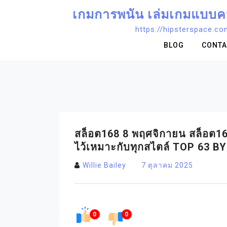
Skip
เกมการพนัน เล่มเกมแบบคน
to
https://hipsterspace.co
content
BLOG
CONTA
สล็อต168 8 พฤศจิกายน สล็อต16
ไว้เหมาะกับทุกสไตล์ TOP 63 B
Willie Bailey
7 ตุลาคม 2025
0
0