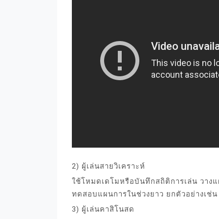
2) ผู้เล่นสายวิเคราะห์
ใช้โหมดเดโมหรือบันทึกสถิติการเล่น วาง
ทดสอบแผนการในช่วงยาว ยกตัวอย่างเช่
3) ผู้เล่นคาสิโนสด