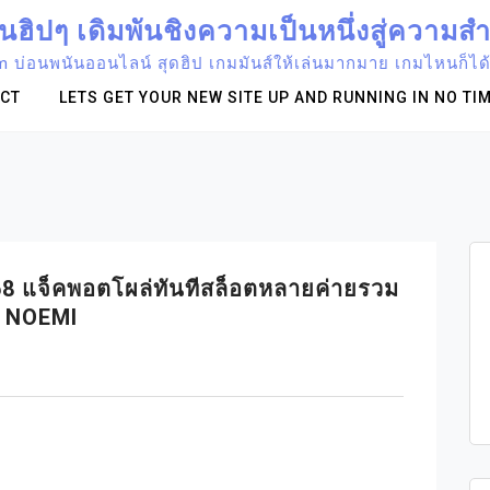
ฮิปๆ เดิมพันชิงความเป็นหนึ่งสู่ควา
m บ่อนพนันออนไลน์ สุดฮิป เกมมันส์ให้เล่นมากมาย เกมไหนก็ได้เ
CT
LETS GET YOUR NEW SITE UP AND RUNNING IN NO TIM
8 แจ็คพอตโผล่ทันทีสล็อตหลายค่ายรวม
Y NOEMI