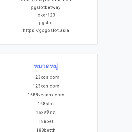
pgslotbetway
joker123
pgslot
https://gogoslot.asia
หมวดหมู่
123xos.com
123xos.com
1688vegasx.com
168slot
168สล็อต
188bet
188betth