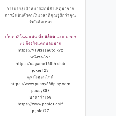
การบรรลุเป้าหมายมักมีสาเหตุมาจาก
การยืนยันตัวตนในเวลาที่คุณรู้สึกว่าคุณ
กำลังล้มเหลว
เว็บคาสิโนน่าเล่น ทั้ง
สล็อต
และ
บาคา
ร่า
ตึงจริงแตกบ่อยมาก
https://918kissauto.xyz
หนังชนโรง
https://sagame168th.club
joker123
ดูหนังออนไลน์
https://www.pussy888play.com
pussy888
บาคาร่า168
https://www.pgslot.golf
pgslot77