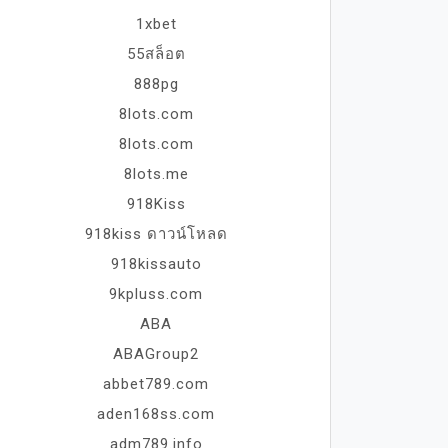
1xbet
55สล็อต
888pg
8lots.com
8lots.com
8lots.me
918Kiss
918kiss ดาวน์โหลด
918kissauto
9kpluss.com
ABA
ABAGroup2
abbet789.com
aden168ss.com
adm789.info