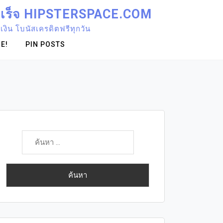
มสำเร็จ HIPSTERSPACE.COM
งิน โบนัสเครดิตฟรีทุกวัน
E!
PIN POSTS
ค้นหา
สำหรับ: