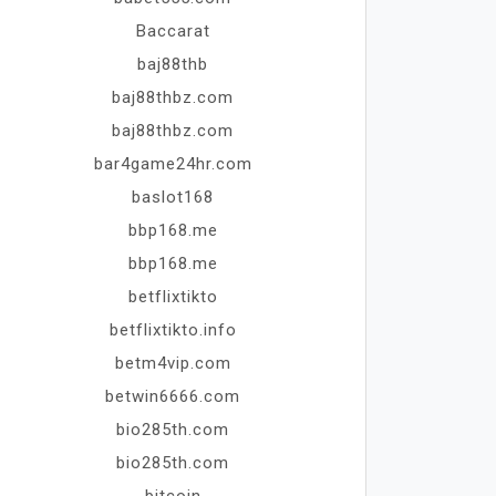
Baccarat
baj88thb
baj88thbz.com
baj88thbz.com
bar4game24hr.com
baslot168
bbp168.me
bbp168.me
betflixtikto
betflixtikto.info
betm4vip.com
betwin6666.com
bio285th.com
bio285th.com