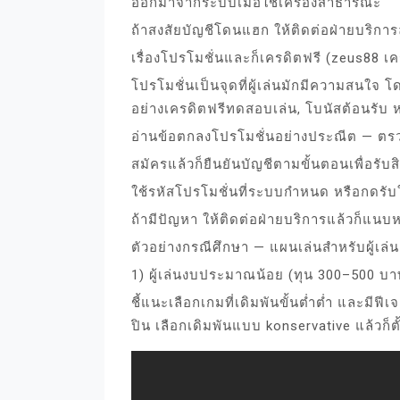
ออกมาจากระบบเมื่อใช้เครื่องสาธารณะ
ถ้าสงสัยบัญชีโดนแฮก ให้ติดต่อฝ่ายบริการล
เรื่องโปรโมชั่นและก็เครดิตฟรี (zeus88 เค
โปรโมชั่นเป็นจุดที่ผู้เล่นมักมีความสนใจ 
อย่างเครดิตฟรีทดสอบเล่น, โบนัสต้อนรับ ห
อ่านข้อตกลงโปรโมชั่นอย่างประณีต — ตร
สมัครแล้วก็ยืนยันบัญชีตามขั้นตอนเพื่อรับสิ
ใช้รหัสโปรโมชั่นที่ระบบกำหนด หรือกดรั
ถ้ามีปัญหา ให้ติดต่อฝ่ายบริการแล้วก็แน
ตัวอย่างกรณีศึกษา — แผนเล่นสำหรับผู้เล่น
1) ผู้เล่นงบประมาณน้อย (ทุน 300–500 บา
ชี้แนะเลือกเกมที่เดิมพันขั้นต่ำต่ำ และมีฟีเ
ปิน เลือกเดิมพันแบบ konservative แล้วก็