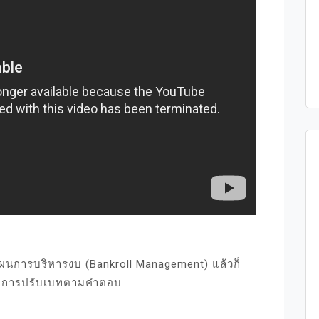
แผนการบริหารงบ (Bankroll Management) แล้วก็
น การปรับเบทตามคำตอบ