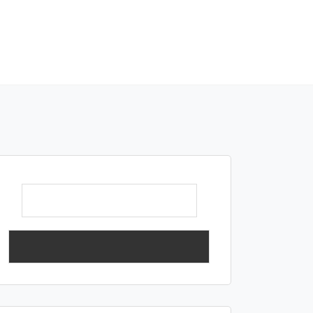
มสำเร็จ HIPSTERSPACE.COM
งิน โบนัสเครดิตฟรีทุกวัน
E!
PIN POSTS
ค้นหา
สำหรับ: