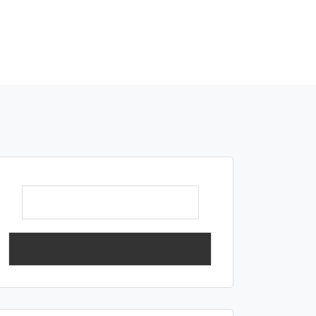
มสำเร็จ HIPSTERSPACE.COM
งิน โบนัสเครดิตฟรีทุกวัน
E!
PIN POSTS
ค้นหา
สำหรับ: