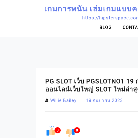
Skip
เกมการพนัน เล่มเกมแบบคน
to
https://hipsterspace.co
content
BLOG
CONTA
PG SLOT เว็บ PGSLOTNO1 19 ก
ออนไลน์เว็บใหญ่ SLOT ใหม่ล่
Willie Bailey
18 กันยายน 2023
0
0