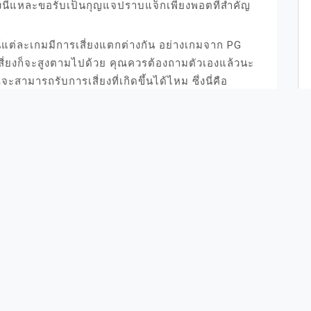
องนี่แหละขอรับเป็นกุญแจปราบแจ็กเพียงพอตที่สำคัญ
์แต่ละเกมมีการเสี่ยงแตกต่างกัน อย่างเกมจาก PG
เสี่ยงก็จะสูงตามไปด้วย คุณควรต้องถามตัวเองแล้วนะ
สามารถรับการเสี่ยงที่เกิดขึ้นได้ไหม ซึ่งนี่คือ
รู้การสปินด้วยตัวเองหรือการสปินออโต้ ซึ่งไม่
กจะนำกรรมวิธีการสปินหรือการหมุนทั้ง 2 แนวทางมาใช้
มเหมาะสมหรือตามสถานการณ์เกมบ้าง แต่เชื่อเลย
แม้กระนั้นการเล่นผสมก็เป็นอีกโอกาสที่ดีในการ
องตัวเองได้
ไลน์ของมืออาชีพส่วนมาก พวกเขาจะไม่อยู่เฉยๆกับเบ
งตามเหตุการณ์เกมอยู่เสมอ เพื่อให้ตัวระบบของเกม
ล่นของพวกเขานั่นเองขอรับ
สล็อตออนไลน์เพราะเหตุว่าแบบงี้เองหรอ!?
ที่สุดในโลกคือ โกลด์ ดี โรเจอร์ หรือในโลกเวทมนต์