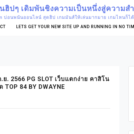
ฮิปๆ เดิมพันชิงความเป็นหนึ่งสู่ควา
m บ่อนพนันออนไลน์ สุดฮิป เกมมันส์ให้เล่นมากมาย เกมไหนก็ได้เ
CT
LETS GET YOUR NEW SITE UP AND RUNNING IN NO TIM
.ย. 2566 PG SLOT เว็บแตกง่าย คาสิโน
าสุด TOP 84 BY DWAYNE