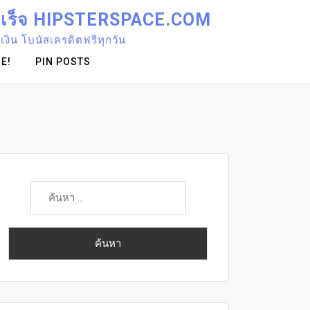
มสำเร็จ HIPSTERSPACE.COM
งิน โบนัสเครดิตฟรีทุกวัน
E!
PIN POSTS
ค้นหา
สำหรับ: