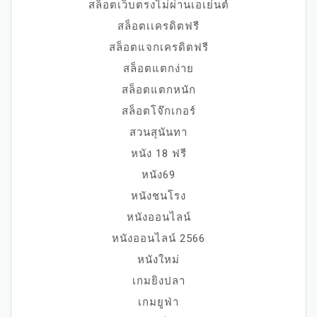
สล็อตเว็บตรงไม่ผ่านเอเย่นต์
สล็อตเเครดิตฟรี
สล็อตแจกเครดิตฟรี
สล็อตแตกง่าย
สล็อตแตกหนัก
สล็อตโจ๊กเกอร์
สวนสุนันทา
หนัง 18 ฟรี
หนัง69
หนังชนโรง
หนังออนไลน์
หนังออนไลน์ 2566
หนังใหม่
เกมยิงปลา
เกมยูฟ่า