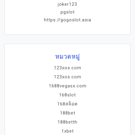
joker123
pgslot
https://gogoslot.asia
หมวดหมู่
123xos.com
123xos.com
1688vegasx.com
168slot
168สล็อต
188bet
188betth
1xbet