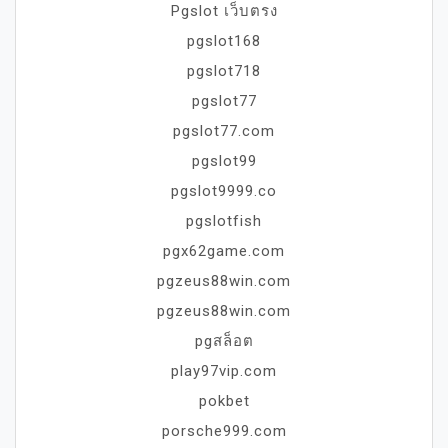
Pgslot เว็บตรง
pgslot168
pgslot718
pgslot77
pgslot77.com
pgslot99
pgslot9999.co
pgslotfish
pgx62game.com
pgzeus88win.com
pgzeus88win.com
pgสล็อต
play97vip.com
pokbet
porsche999.com