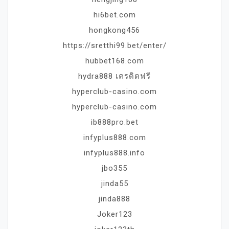
hi6bet.com
hongkong456
https://sretthi99.bet/enter/
hubbet168.com
hydra888 เครดิตฟรี
hyperclub-casino.com
hyperclub-casino.com
ib888pro.bet
infyplus888.com
infyplus888.info
jbo355
jinda55
jinda888
Joker123