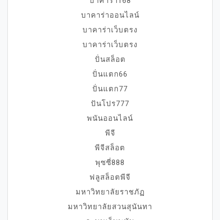
บาคาร่า168
บาคาร่าออนไลน์
บาคาร่าเว็บตรง
บาคาร่าเว็บตรง
ปั่นสล็อต
ปั่นแตก66
ปั่นแตก77
ปันโปร777
พนันออนไลน์
พีจี
พีจีสล็อต
พุซซี่888
ฟลูสล็อตพีจี
มหาวิทยาลัยราชภัฏ
มหาวิทยาลัยสวนสุนันทา