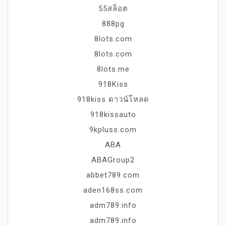
55สล็อต
888pg
8lots.com
8lots.com
8lots.me
918Kiss
918kiss ดาวน์โหลด
918kissauto
9kpluss.com
ABA
ABAGroup2
abbet789.com
aden168ss.com
adm789.info
adm789.info