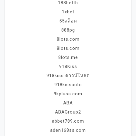
188betth
1xbet
55สล็อต
888pg
8lots.com
8lots.com
8lots.me
918Kiss
918kiss ดาวน์โหลด
918kissauto
9kpluss.com
ABA
ABAGroup2
abbet789.com
aden168ss.com