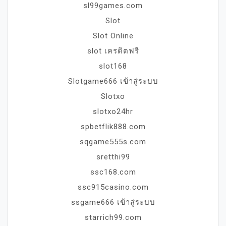
sl99games.com
Slot
Slot Online
slot เครดิตฟรี
slot168
Slotgame666 เข้าสู่ระบบ
Slotxo
slotxo24hr
spbetflik888.com
sqgame555s.com
sretthi99
ssc168.com
ssc915casino.com
ssgame666 เข้าสู่ระบบ
starrich99.com