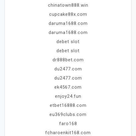
chinatown888.win
cupcake88x.com
daruma1688.com
daruma1688.com
debet slot
debet slot
dr888bet.com
du2477.com
du2477.com
ek4567.com
enjoy24.fun
etbet16888.com
eu369clubs.com
faro168
fcharoenkit168.com