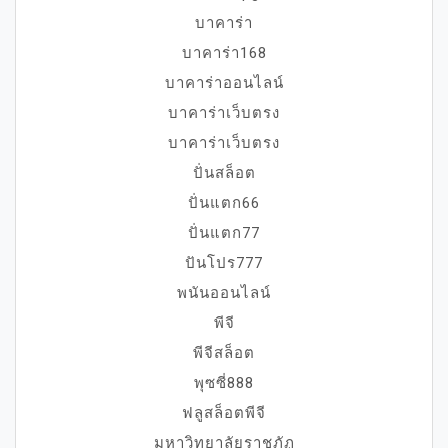
บาคาร่า
บาคาร่า168
บาคาร่าออนไลน์
บาคาร่าเว็บตรง
บาคาร่าเว็บตรง
ปั่นสล็อต
ปั่นแตก66
ปั่นแตก77
ปันโปร777
พนันออนไลน์
พีจี
พีจีสล็อต
พุซซี่888
ฟลูสล็อตพีจี
มหาวิทยาลัยราชภัฏ