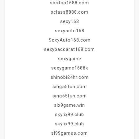
sbotop1688.com
sclass8888.com
sexy168
sexyauto168
SexyAuto168.com
sexybaccarat168.com
sexygame
sexygame1688k
shinobi24hr.com
sing55fun.com
sing55fun.com
six9game.win
skylix99.club
skylix99.club
sl99games.com