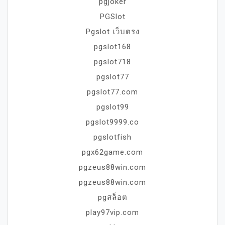
pgjoker
PGSlot
Pgslot เว็บตรง
pgslot168
pgslot718
pgslot77
pgslot77.com
pgslot99
pgslot9999.co
pgslotfish
pgx62game.com
pgzeus88win.com
pgzeus88win.com
pgสล็อต
play97vip.com