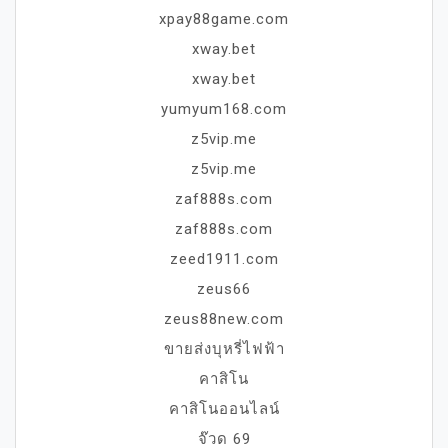
xpay88game.com
xway.bet
xway.bet
yumyum168.com
z5vip.me
z5vip.me
zaf888s.com
zaf888s.com
zeed1911.com
zeus66
zeus88new.com
ขายส่งบุหรี่ไฟฟ้า
คาสิโน
คาสิโนออนไลน์
จ๊วด 69