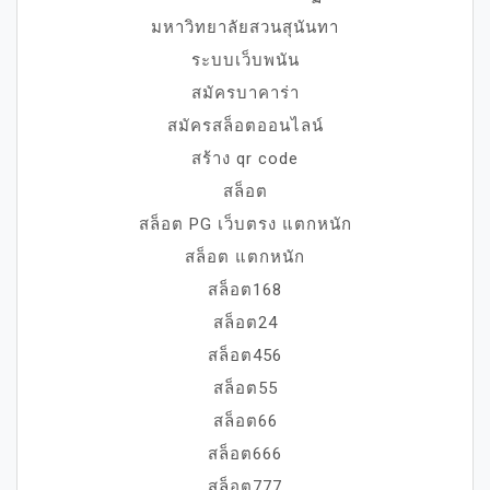
มหาวิทยาลัยสวนสุนันทา
ระบบเว็บพนัน
สมัครบาคาร่า
สมัครสล็อตออนไลน์
สร้าง qr code
สล็อต
สล็อต PG เว็บตรง แตกหนัก
สล็อต แตกหนัก
สล็อต168
สล็อต24
สล็อต456
สล็อต55
สล็อต66
สล็อต666
สล็อต777