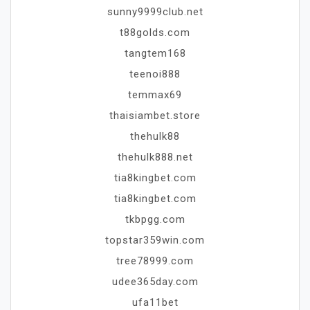
sunny9999club.net
t88golds.com
tangtem168
teenoi888
temmax69
thaisiambet.store
thehulk88
thehulk888.net
tia8kingbet.com
tia8kingbet.com
tkbpgg.com
topstar359win.com
tree78999.com
udee365day.com
ufa11bet