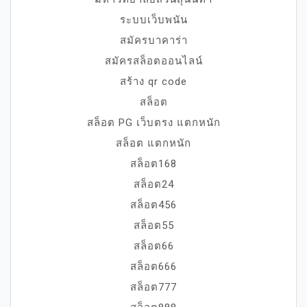
ระบบเว็บพนัน
สมัครบาคาร่า
สมัครสล็อตออนไลน์
สร้าง qr code
สล็อต
สล็อต PG เว็บตรง แตกหนัก
สล็อต แตกหนัก
สล็อต168
สล็อต24
สล็อต456
สล็อต55
สล็อต66
สล็อต666
สล็อต777