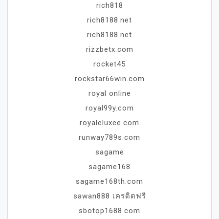
rich818
rich8188.net
rich8188.net
rizzbetx.com
rocket45
rockstar66win.com
royal online
royal99y.com
royaleluxee.com
runway789s.com
sagame
sagame168
sagame168th.com
sawan888 เครดิตฟรี
sbotop1688.com