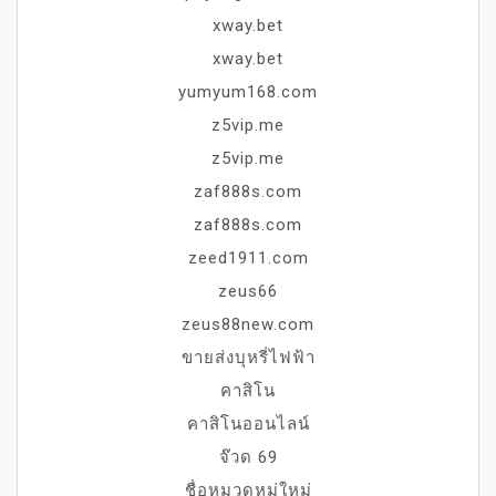
xway.bet
xway.bet
yumyum168.com
z5vip.me
z5vip.me
zaf888s.com
zaf888s.com
zeed1911.com
zeus66
zeus88new.com
ขายส่งบุหรี่ไฟฟ้า
คาสิโน
คาสิโนออนไลน์
จ๊วด 69
ชื่อหมวดหมู่ใหม่