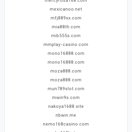
mercyrosa168.com
mexicanoo.net
mfj889xx.com
mia88th.com
mib555s.com
mmplay-casino.com
mono16888.com
mono16888.com
moza888.com
moza888.com
mun789slot.com
mwin9s.com
nakoya1688.site
nbwin.me
nemo168casino.com