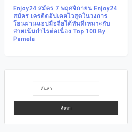
Enjoy24 สมัคร 7 พฤศจิกายน Enjoy24
สมัคร เครดิตอัปเดตไวสุดในวงการ
โอนผ่านแอปมือถือได้ทันทีเหมาะกับ
สายเน้นกำไรต่อเนื่อง Top 100 By
Pamela
ค้นหา
สำหรับ: