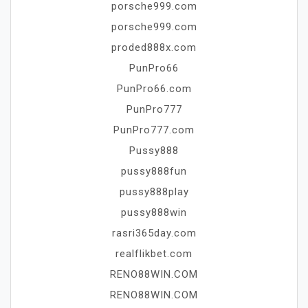
porsche999.com
porsche999.com
proded888x.com
PunPro66
PunPro66.com
PunPro777
PunPro777.com
Pussy888
pussy888fun
pussy888play
pussy888win
rasri365day.com
realflikbet.com
RENO88WIN.COM
RENO88WIN.COM