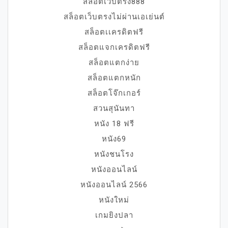
สล็อตเว็บตรง888
สล็อตเว็บตรงไม่ผ่านเอเย่นต์
สล็อตเเครดิตฟรี
สล็อตแจกเครดิตฟรี
สล็อตแตกง่าย
สล็อตแตกหนัก
สล็อตโจ๊กเกอร์
สวนสุนันทา
หนัง 18 ฟรี
หนัง69
หนังชนโรง
หนังออนไลน์
หนังออนไลน์ 2566
หนังใหม่
เกมยิงปลา