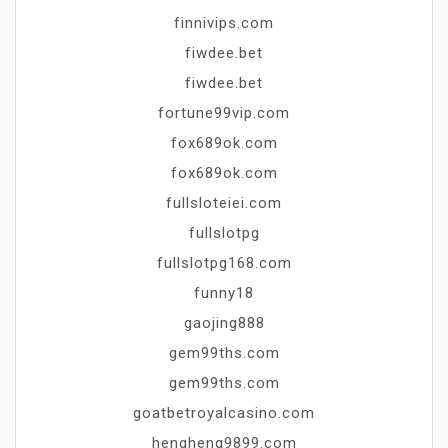
finnivips.com
fiwdee.bet
fiwdee.bet
fortune99vip.com
fox689ok.com
fox689ok.com
fullsloteiei.com
fullslotpg
fullslotpg168.com
funny18
gaojing888
gem99ths.com
gem99ths.com
goatbetroyalcasino.com
hengheng9899.com