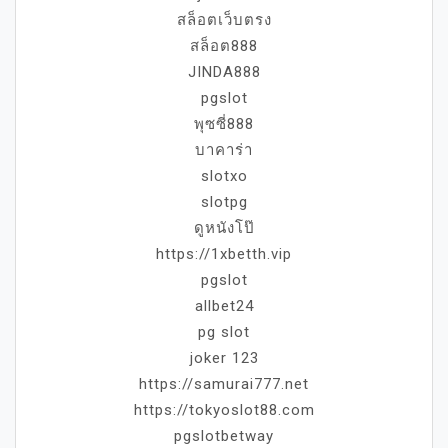
สล็อตเว็บตรง
สล็อต888
JINDA888
pgslot
พุซซี่888
บาคาร่า
slotxo
slotpg
ดูหนังโป๊
https://1xbetth.vip
pgslot
allbet24
pg slot
joker 123
https://samurai777.net
https://tokyoslot88.com
pgslotbetway