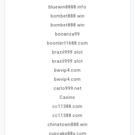
bluewin8888.info
bombet888.win
bombet888.win
bonanza99
boonlert1688.com
brazil999 slot
brazil999 slot
bwvip4.com
bwvip4.com
carlo999.net
Casino
cc11388.com
cc11388.com
chinatown888.win
cupcake88x.com