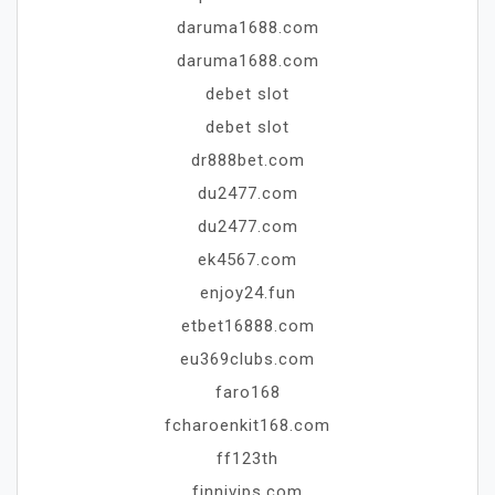
daruma1688.com
daruma1688.com
debet slot
debet slot
dr888bet.com
du2477.com
du2477.com
ek4567.com
enjoy24.fun
etbet16888.com
eu369clubs.com
faro168
fcharoenkit168.com
ff123th
finnivips.com