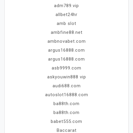
adm789.vip
allbet24hr
amb slot
ambfine88.net
ambnovabet.com
argus16888.com
argus16888.com
asb9999.com
askyouwin888 vip
audi688.com
autoslot16888.com
ba88th.com
ba88th.com
babet555.com
Baccarat