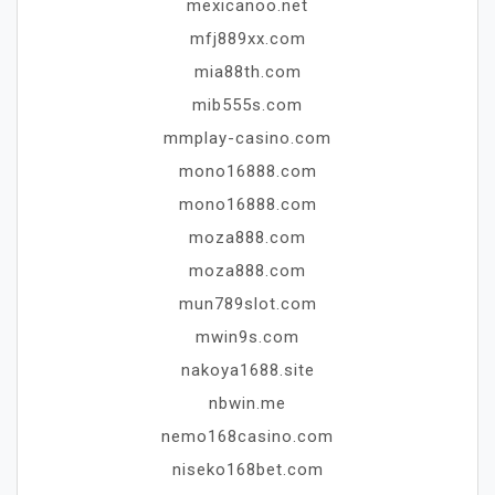
mexicanoo.net
mfj889xx.com
mia88th.com
mib555s.com
mmplay-casino.com
mono16888.com
mono16888.com
moza888.com
moza888.com
mun789slot.com
mwin9s.com
nakoya1688.site
nbwin.me
nemo168casino.com
niseko168bet.com