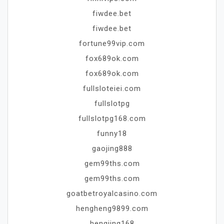
fiwdee.bet
fiwdee.bet
fortune99vip.com
fox689ok.com
fox689ok.com
fullsloteiei.com
fullslotpg
fullslotpg168.com
funny18
gaojing888
gem99ths.com
gem99ths.com
goatbetroyalcasino.com
hengheng9899.com
hengjing168