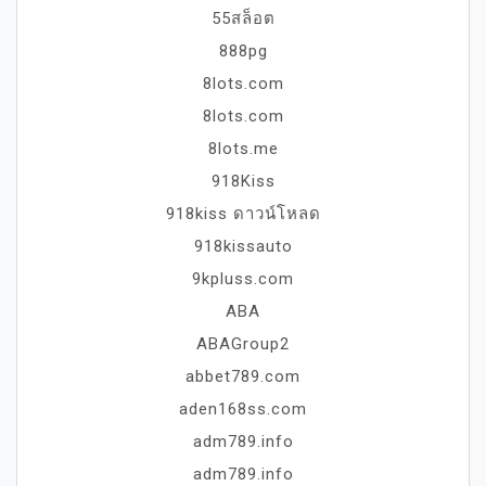
55สล็อต
888pg
8lots.com
8lots.com
8lots.me
918Kiss
918kiss ดาวน์โหลด
918kissauto
9kpluss.com
ABA
ABAGroup2
abbet789.com
aden168ss.com
adm789.info
adm789.info