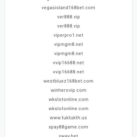
vegasisland168bet.com
ver888.vip
ver888.vip
viperpro1.net
vipmgm8.net
vipmgm8.net
vvip16688.net
vvip16688.net
westbluez168bet.com
winherovip.com
wkslotonline.com
wkslotonline.com
www.tuktukth.us
xpay88game.com
xway.bet