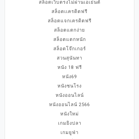
สล็อตเว็บตรงไม่ผ่านเอเย่นต์
สล็อตเเครดิตฟรี
สล็อตแจกเครดิตฟรี
สล็อตแตกง่าย
สล็อตแตกหนัก
สล็อตโจ๊กเกอร์
สวนสุนันทา
หนัง 18 ฟรี
หนัง69
หนังชนโรง
หนังออนไลน์
หนังออนไลน์ 2566
หนังใหม่
เกมยิงปลา
เกมยูฟ่า