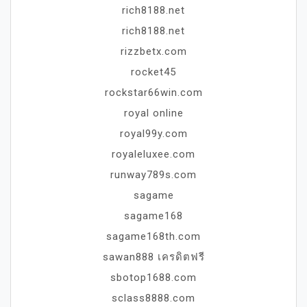
rich8188.net
rich8188.net
rizzbetx.com
rocket45
rockstar66win.com
royal online
royal99y.com
royaleluxee.com
runway789s.com
sagame
sagame168
sagame168th.com
sawan888 เครดิตฟรี
sbotop1688.com
sclass8888.com