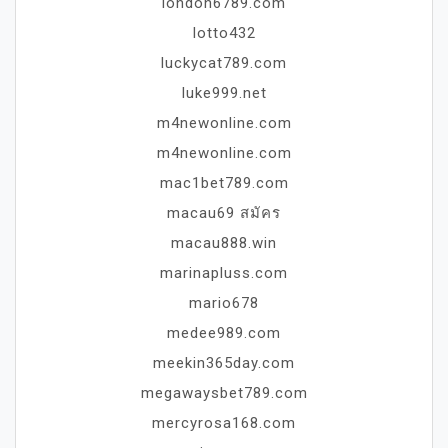
london6789.com
lotto432
luckycat789.com
luke999.net
m4newonline.com
m4newonline.com
mac1bet789.com
macau69 สมัคร
macau888.win
marinapluss.com
mario678
medee989.com
meekin365day.com
megawaysbet789.com
mercyrosa168.com