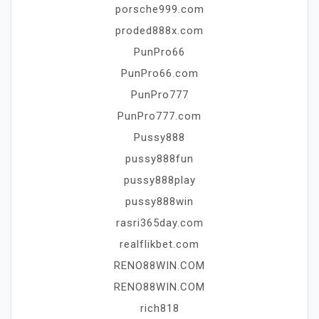
porsche999.com
proded888x.com
PunPro66
PunPro66.com
PunPro777
PunPro777.com
Pussy888
pussy888fun
pussy888play
pussy888win
rasri365day.com
realflikbet.com
RENO88WIN.COM
RENO88WIN.COM
rich818