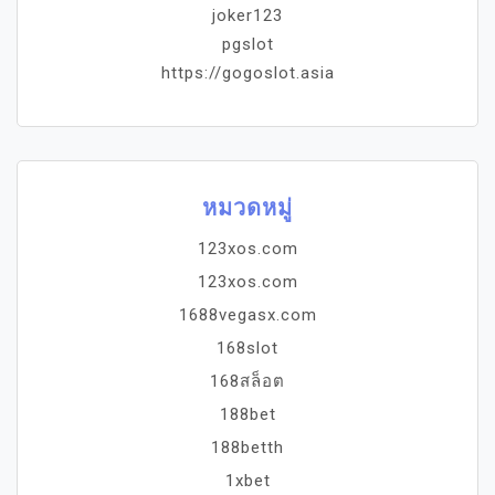
joker123
pgslot
https://gogoslot.asia
หมวดหมู่
123xos.com
123xos.com
1688vegasx.com
168slot
168สล็อต
188bet
188betth
1xbet