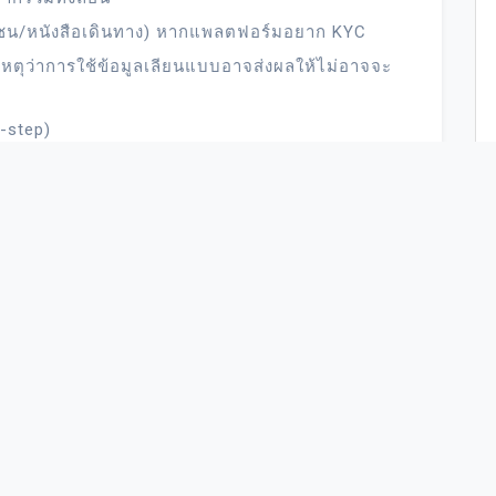
าชน/หนังสือเดินทาง) หากแพลตฟอร์มอยาก KYC
าะเหตุว่าการใช้ข้อมูลเลียนแบบอาจส่งผลให้ไม่อาจจะ
-step)
จากบันทึกที่เชื่อถือได้
”
ัสผ่านที่ปลอดภัย
okcasino เครดิตฟรี ตามข้อตกลงโปรโมชั่น
 โดยสวัสดิภาพ
URL เริ่มต้นด้วย https:// รวมทั้งมีไอคอนกุญแจใน
 สาธารณะโดยไม่ใช้ VPN