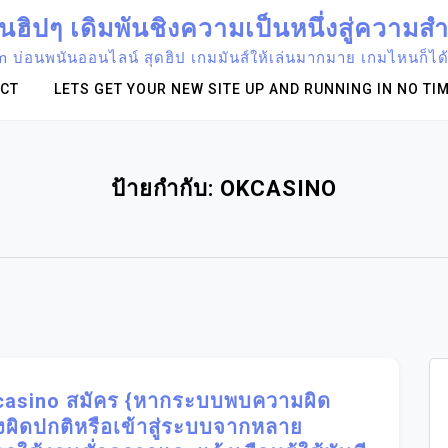
ฮิปๆ เดิมพันชิงความเป็นหนึ่งสู่ควา
m บ่อนพนันออนไลน์ สุดฮิป เกมมันส์ให้เล่นมากมาย เกมไหนก็ได้เ
CT
LETS GET YOUR NEW SITE UP AND RUNNING IN NO TIM
ป้ายกำกับ:
OKCASINO
casino สมัคร {หากระบบพบความผิด
งผิดปกติหรือเข้าสู่ระบบจากหลาย