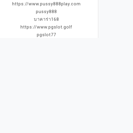
https://www.pussy888play.com
pussy888
บาคาร่า168
https://www.pgslot.golf
pgslot77
pg99
fullslotpg
live22
ดูหนัง
ดูหนังฟรี
ดูหนังฟรี
สล็อต168
https://hongkong456.me
สล็อต66
เว็บสล็อตและบาคาร่าของโครตดีเว็บนี้