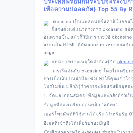
ประเทศพร้อมกันระบบจะระงับการใ
เพื่อความปลอดภัย} Top 55 By R
okcasino เป็นแพลตฟอร์มคาสิโนออนไลน์ท
ชี้แจงตั้งแต่แนวทางการ okcasino สมัคร
อันตรายขึ้น, แล้วก็วิธีการการใช้ okcasin
แบบเป็น HTML ที่คัดลอกง่าย เหมาะสมกั
page
บทนำ: เพราะเหตุใดจำต้องรู้จัก
okcasi
การเริ่มต้นกับ okcasino โดยไม่เตรี
การเบิกเงิน บทนำนี้จะช่วยทำให้คุณเข้าใจจุ
โปรโมชั่น แล้วก็รู้ว่าควรจะจัดแจงข้อมูล
1. จัดแจงก่อนสมัคร: ข้อมูลและก็สิ่งที่จำเ
ข้อมูลที่ต้องเตรียมก่อนคลิก “สมัคร”
เบอร์โทรศัพท์ที่ใช้งานได้จริง (สำหรับรับ 
อีเมลที่เข้าถึงได้เพื่อรับรองบัญชี
บัญชีธนาคารหรือ e-Wallet สำหรับในการ