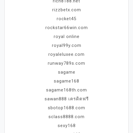
rich8188.net
rizzbetx.com
rocket45
rockstar66win.com
royal online
royal99y.com
royaleluxee.com
runway789s.com
sagame
sagame168
sagame168th.com
sawan888 เครดิตฟรี
sbotop1688.com
sclass8888.com
sexy168