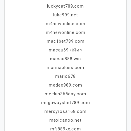
luckycat789.com
luke999.net
m4newonline.com
m4newonline.com
mac1bet789.com
macau69 สมัคร
macau888.win
marinapluss.com
mario678
medee989.com
meekin365day.com
megawaysbet789.com
mercyrosa168.com
mexicanoo.net
mfj889xx.com