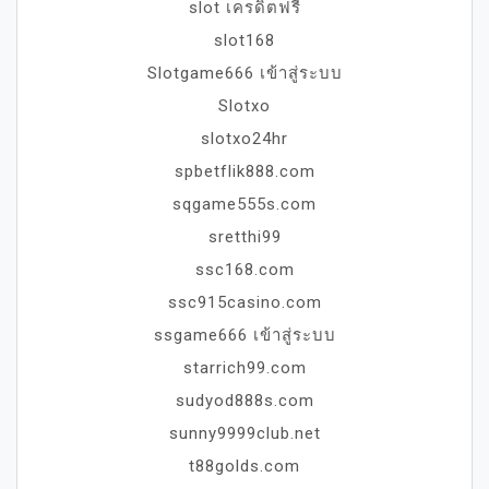
slot เครดิตฟรี
slot168
Slotgame666 เข้าสู่ระบบ
Slotxo
slotxo24hr
spbetflik888.com
sqgame555s.com
sretthi99
ssc168.com
ssc915casino.com
ssgame666 เข้าสู่ระบบ
starrich99.com
sudyod888s.com
sunny9999club.net
t88golds.com