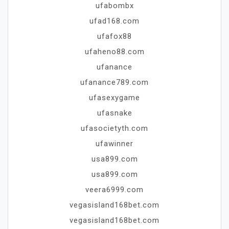
ufabombx
ufad168.com
ufafox88
ufaheno88.com
ufanance
ufanance789.com
ufasexygame
ufasnake
ufasocietyth.com
ufawinner
usa899.com
usa899.com
veera6999.com
vegasisland168bet.com
vegasisland168bet.com