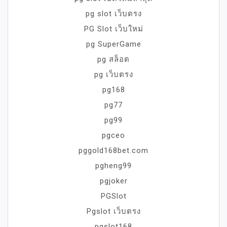
pg slot เว็บตรง
PG Slot เว็บใหม่
pg SuperGame
pg สล็อต
pg เว็บตรง
pg168
pg77
pg99
pgceo
pggold168bet.com
pgheng99
pgjoker
PGSlot
Pgslot เว็บตรง
pgslot168