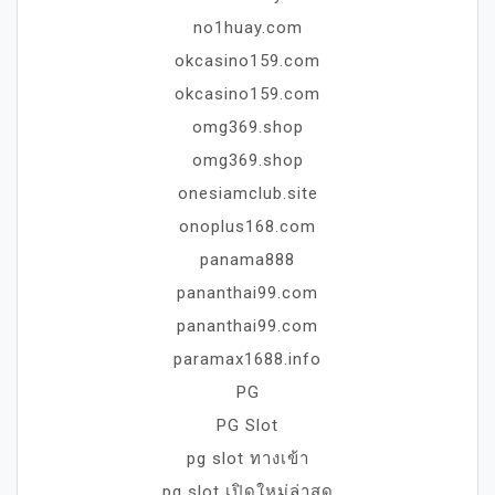
no1huay.com
okcasino159.com
okcasino159.com
omg369.shop
omg369.shop
onesiamclub.site
onoplus168.com
panama888
pananthai99.com
pananthai99.com
paramax1688.info
PG
PG Slot
pg slot ทางเข้า
pg slot เปิดใหม่ล่าสุด