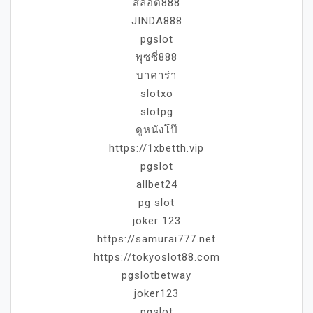
สล็อต888
JINDA888
pgslot
พุซซี่888
บาคาร่า
slotxo
slotpg
ดูหนังโป๊
https://1xbetth.vip
pgslot
allbet24
pg slot
joker 123
https://samurai777.net
https://tokyoslot88.com
pgslotbetway
joker123
pgslot