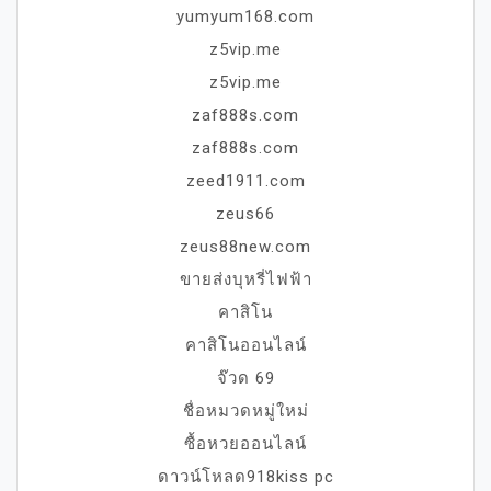
yumyum168.com
z5vip.me
z5vip.me
zaf888s.com
zaf888s.com
zeed1911.com
zeus66
zeus88new.com
ขายส่งบุหรี่ไฟฟ้า
คาสิโน
คาสิโนออนไลน์
จ๊วด 69
ชื่อหมวดหมู่ใหม่
ซื้อหวยออนไลน์
ดาวน์โหลด918kiss pc